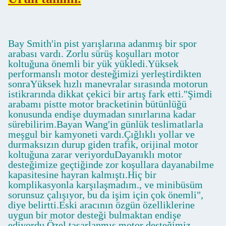
Bay Smith'in pist yarışlarına adanmış bir spor
arabası vardı. Zorlu sürüş koşulları motor
koltuğuna önemli bir yük yükledi.Yüksek
performanslı motor desteğimizi yerleştirdikten
sonraYüksek hızlı manevralar sırasında motorun
istikrarında dikkat çekici bir artış fark etti."Şimdi
arabamı pistte motor bracketinin bütünlüğü
konusunda endişe duymadan sınırlarına kadar
sürebilirim.Bayan Wang'in günlük teslimatlarla
meşgul bir kamyoneti vardı.Çığlıklı yollar ve
durmaksızın durup giden trafik, orijinal motor
koltuğuna zarar veriyorduDayanıklı motor
desteğimize geçtiğinde zor koşullara dayanabilme
kapasitesine hayran kalmıştı.Hiç bir
komplikasyonla karşılaşmadım., ve minibüsüm
sorunsuz çalışıyor, bu da işim için çok önemli",
diye belirtti.Eski aracının özgün özelliklerine
uygun bir motor desteği bulmaktan endişe
ediyordu.Özel tasarlanmış motor desteğimiz