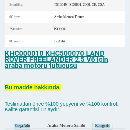
5sertifika:
TS16949, ISO9001: 2000, CE, CSA
6Görev:
Araba Motoru Tutucu
7Standart:
ISO9001
8Garanti:
12 Aylık
KHC000010 KHC500070 LAND
ROVER FREELANDER 2.5 V6 için
araba motoru tutucusu
Bu madde hakkında.
Teslimattan önce %100 yepyeni ve %100 kontrol.
Kalite garantisi 12 aydır.
Araba Motoru Sahibi
Parça Adı:
Kategorisi