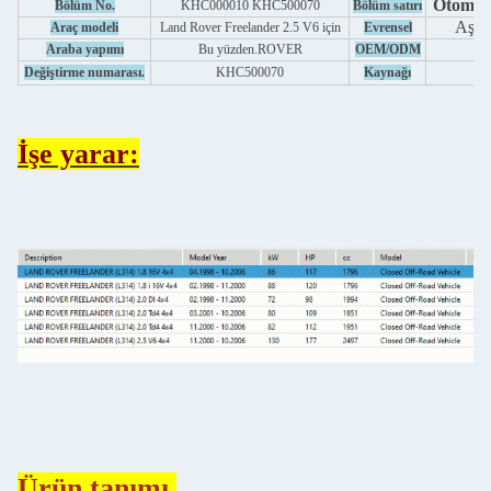
Otomobi
Bölüm No.
KHC000010 KHC500070
Bölüm satırı
Aşağ
Araç modeli
Land Rover Freelander 2.5 V6 için
Evrensel
-
Araba yapımı
Bu yüzden.
ROVER
OEM/ODM
Değiştirme numarası.
KHC500070
Kaynağı
İşe yarar:
Ürün tanımı.