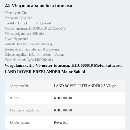
2.5 V6 için araba motoru tutucusu
Menşe yeri: Çin
Marka adı: VitaTree
Sertifika: GSG,CE,ROSH,E-mark
Model numarası: KHC000010 KHC500070
Min sipariş miktarı: 300 adet
Fiyat: Negotiated
Ambalaj bilgileri: Standart ambalaj
Teslim süresi: yatırıldıktan 30 gün sonra
Ödeme koşulları: L/C, T/T, Western Union, ,
Yetenek temini: Ayda 1000000 adet
Vurgulamak:
2.5 V6 motor tutucusu
,
KHC000010 Motor tutucusu
,
LAND ROVER FREELANDER Motor Sahibi
1Araç modeli:
LAND ROVER FREELANDER 2.5 V6 için
2OEM:
KHC000010
3Yenisiyle değiştirme:
KHC500070
4Araba yapımı:
Rover için