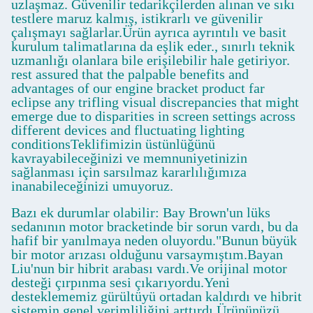
uzlaşmaz. Güvenilir tedarikçilerden alınan ve sıkı
testlere maruz kalmış, istikrarlı ve güvenilir
çalışmayı sağlarlar.Ürün ayrıca ayrıntılı ve basit
kurulum talimatlarına da eşlik eder., sınırlı teknik
uzmanlığı olanlara bile erişilebilir hale getiriyor.
rest assured that the palpable benefits and
advantages of our engine bracket product far
eclipse any trifling visual discrepancies that might
emerge due to disparities in screen settings across
different devices and fluctuating lighting
conditionsTeklifimizin üstünlüğünü
kavrayabileceğinizi ve memnuniyetinizin
sağlanması için sarsılmaz kararlılığımıza
inanabileceğinizi umuyoruz.
Bazı ek durumlar olabilir: Bay Brown'un lüks
sedanının motor bracketinde bir sorun vardı, bu da
hafif bir yanılmaya neden oluyordu."Bunun büyük
bir motor arızası olduğunu varsaymıştım.Bayan
Liu'nun bir hibrit arabası vardı.Ve orijinal motor
desteği çırpınma sesi çıkarıyordu.Yeni
desteklememiz gürültüyü ortadan kaldırdı ve hibrit
sistemin genel verimliliğini arttırdı.Ürününüzü