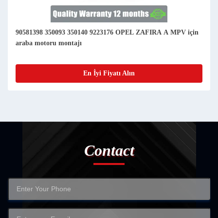
90581398 350093 350140 9223176 OPEL ZAFIRA A MPV için
araba motoru montajı
En İyi Fiyatı Alın
Contact