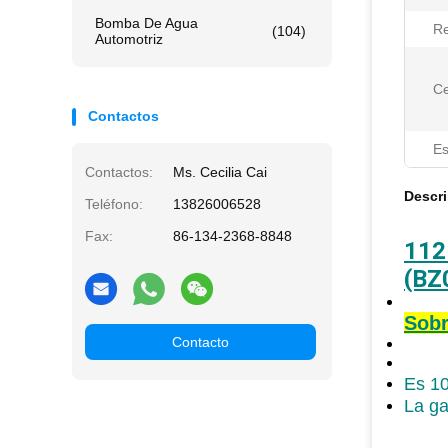
Bomba De Agua
R
(104)
Automotriz
Ce
Contactos
Es
Contactos:
Ms. Cecilia Cai
Descr
Teléfono:
13826006528
Fax:
86-134-2368-8848
112
(BZ
Sobr
Contacto
Es 10
La ga