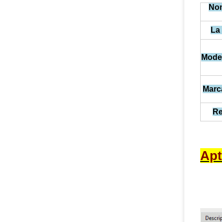
Nom
La 
Mode
Marc
Re
Apt