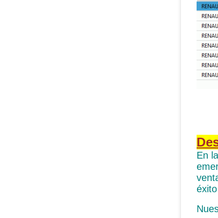
Des
En l
emer
vent
éxito
Nues