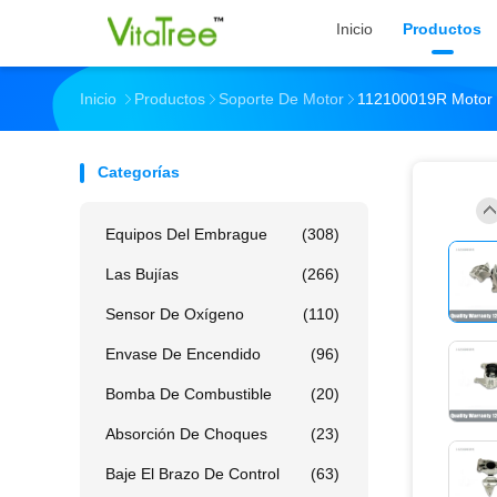
Inicio
Productos
Inicio
Productos
Soporte De Motor
112100019R Motor P
Categorías
Equipos Del Embrague
(308)
Las Bujías
(266)
Sensor De Oxígeno
(110)
Envase De Encendido
(96)
Bomba De Combustible
(20)
Absorción De Choques
(23)
Baje El Brazo De Control
(63)