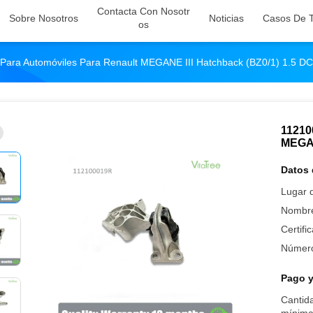
Contacta Con Nosotr
Sobre Nosotros
Noticias
Casos De T
Os
ara Automóviles Para Renault MEGANE III Hatchback (BZ0/1) 1.5 DC
11210
MEGAN
Datos 
Lugar d
Nombre
Certifi
Número
Pago y
Cantid