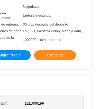
:
Negotiated
s de
Embalaje estándar
etado:
 de entrega:
30 días después del depósito
iones de pago:
L/C, T/T, Western Union, MoneyGram,
dad de la
1000000 piezas por mes
Mejor Precio
Contacto
 Es?:
112100019R