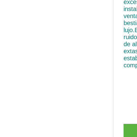
exce
inst
vent
best
lujo
ruid
de al
exta
esta
comp