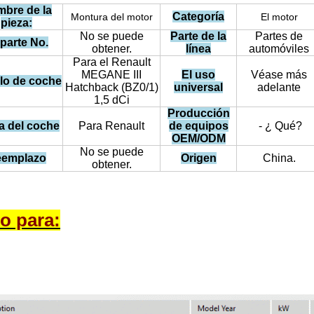
bre de la
Categoría
Montura del motor
El motor
pieza:
No se puede
Parte de la
Partes de
parte No.
obtener.
línea
automóviles
Para el Renault
MEGANE III
El uso
Véase más
lo de coche
Hatchback (BZ0/1)
universal
adelante
1,5 dCi
Producción
a del coche
Para Renault
de equipos
- ¿ Qué?
OEM/ODM
No se puede
emplazo
Origen
China.
obtener.
o para: