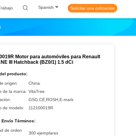
Spanish
rabajo
Solicitar una cotización
i
0019R Motor para automóviles para Renault
E III Hatchback (BZ0/1) 1.5 dCi
del producto:
e origen:
China.
 de la marca:
VitaTree
cación:
GSG,CE,ROSH,E-mark
 de modelo:
112100019R
 Envío Términos:
ad de orden
300 ejemplares