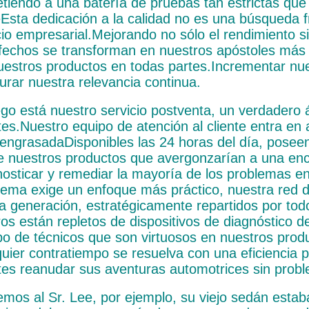
tiendo a una batería de pruebas tan estrictas que
eEsta dedicación a la calidad no es una búsqueda fr
icio empresarial.Mejorando no sólo el rendimiento s
sfechos se transforman en nuestros apóstoles más 
uestros productos en todas partes.Incrementar nu
urar nuestra relevancia continua.
ego está nuestro servicio postventa, un verdadero 
ntes.Nuestro equipo de atención al cliente entra en
 engrasadaDisponibles las 24 horas del día, posee
e nuestros productos que avergonzarían a una en
nosticar y remediar la mayoría de los problemas en 
lema exige un enfoque más práctico, nuestra red d
ma generación, estratégicamente repartidos por todo
ros están repletos de dispositivos de diagnóstico 
po de técnicos que son virtuosos en nuestros prod
quier contratiempo se resuelva con una eficiencia 
ntes reanudar sus aventuras automotrices sin prob
mos al Sr. Lee, por ejemplo, su viejo sedán estab