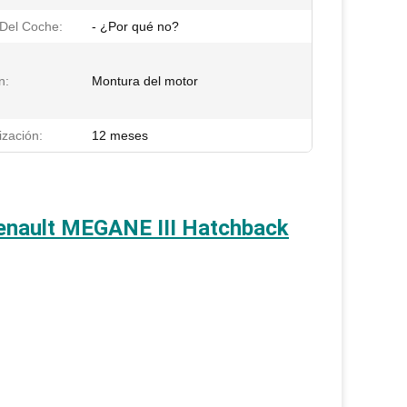
Del Coche:
- ¿Por qué no?
n:
Montura del motor
ización:
12 meses
enault MEGANE III Hatchback