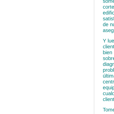
some
cort
edif
sati
de n
aseg
Y lu
clie
bien
sobr
diag
prob
últi
cent
equi
cual
clie
Tome