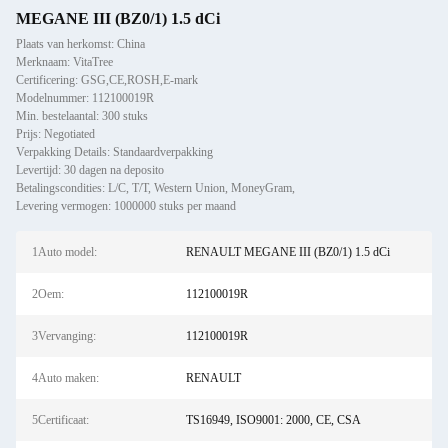
MEGANE III (BZ0/1) 1.5 dCi
Plaats van herkomst: China
Merknaam: VitaTree
Certificering: GSG,CE,ROSH,E-mark
Modelnummer: 112100019R
Min. bestelaantal: 300 stuks
Prijs: Negotiated
Verpakking Details: Standaardverpakking
Levertijd: 30 dagen na deposito
Betalingscondities: L/C, T/T, Western Union, MoneyGram,
Levering vermogen: 1000000 stuks per maand
1Auto model:
RENAULT MEGANE III (BZ0/1) 1.5 dCi
2Oem:
112100019R
3Vervanging:
112100019R
4Auto maken:
RENAULT
5Certificaat:
TS16949, ISO9001: 2000, CE, CSA