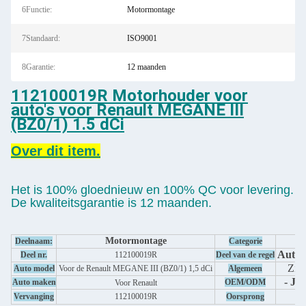
6Functie:
Motormontage
7Standaard:
ISO9001
8Garantie:
12 maanden
112100019R Motorhouder voor
auto's voor Renault MEGANE III
(BZ0/1) 1.5 dCi
Over dit item.
Het is 100% gloednieuw en 100% QC voor levering.
De kwaliteitsgarantie is 12 maanden.
Motormontage
Deelnaam:
Categorie
Auto-
Deel nr.
112100019R
Deel van de regel
Zie 
Auto model
Voor de Renault MEGANE III (BZ0/1) 1,5 dCi
Algemeen
- Ja,
Auto maken
OEM/ODM
Voor Renault
Vervanging
112100019R
Oorsprong