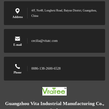
4/F, No48, Longhexi Road, Baiyun District, Guangzhou,
China
Address
cecilia@vitatc.com
E-mail
0086-138-2600-6528
Phone
Guangzhou Vita Industrial Manufacturing Co.,