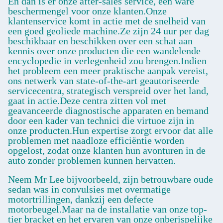
En dan is er onze after-sales service, een ware
beschermengel voor onze klanten.Onze
klantenservice komt in actie met de snelheid van
een goed geoliede machine.Ze zijn 24 uur per dag
beschikbaar en beschikken over een schat aan
kennis over onze producten die een wandelende
encyclopedie in verlegenheid zou brengen.Indien
het probleem een meer praktische aanpak vereist,
ons netwerk van state-of-the-art geautoriseerde
servicecentra, strategisch verspreid over het land,
gaat in actie.Deze centra zitten vol met
geavanceerde diagnostische apparaten en bemand
door een kader van technici die virtuoe zijn in
onze producten.Hun expertise zorgt ervoor dat alle
problemen met naadloze efficiëntie worden
opgelost, zodat onze klanten hun avonturen in de
auto zonder problemen kunnen hervatten.
Neem Mr Lee bijvoorbeeld, zijn betrouwbare oude
sedan was in convulsies met overmatige
motortrillingen, dankzij een defecte
motorbeugel.Maar na de installatie van onze top-
tier bracket en het ervaren van onze onberispelijke