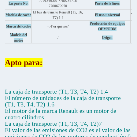
7701349567 7700734718
La parte No.
Parte de la línea
7700679950
El bus de tránsito Renault (T5, T6,
Vé
Modelo de coche
El uso universal
T7) 1.4
Producción de equipos
Marca del coche
- ¿Por qué no?
OEM/ODM
Modelo del
/
Origen
motor
Apto para:
La caja de transporte (T1, T3, T4, T2) 1.4
El número de unidades de la caja de transporte
(T1, T3, T4, T2) 1.6
El motor de la marca Renault es un motor de
cuatro cilindros.
La caja de transporte (T1, T3, T4, T2)7
El valor de las emisiones de CO2 es el valor de las
emisiones de CO2 de los motores de combustión.0