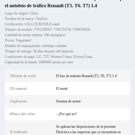
el autobús de tráfico Renault (T5. T6. T7) 1.4
Lugar de origen: China.
Nombre de la marca: VitaTree
Certificación: GSG,CE,ROSH,E-mark
Número de modelo: 7701349567 7700734718 7700679950
Cantidad de orden mínima: 300 ejemplares
Precio: Negotiated
Detalles de empaquetado: embalaje estándar
Tiempo de entrega: 30 días después del depósito
Condiciones de pago: L/C, T/T, Western Union, MoneyGram,
Capacidad de la fuente: 1000000 piezas por mes
1Modelo de coche:
El bus de tránsito Renault (T5, T6, T7) 1.4
2El material:
El metal
3Aplicación:
Sistema de motor
4Marca del coche:
- ¿Por qué no?
Se aplican las disposiciones de la presente
5Certificado:
Directiva a las empresas que se encuentran en