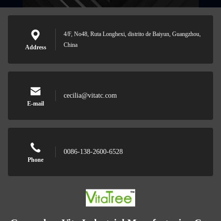
4/F, No48, Ruta Longhexi, distrito de Baiyun, Guangzhou,
China
Address
cecilia@vitatc.com
E-mail
0086-138-2600-6528
Phone