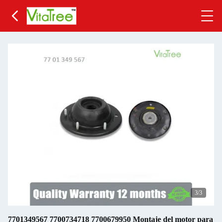
3
/3
7701349567 7700734718 7700679950 Montaje del motor para