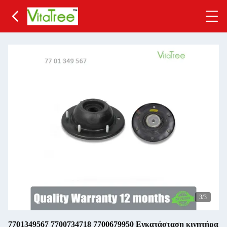
3
/3
7701349567 7700734718 7700679950 Εγκατάσταση κινητήρα