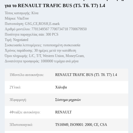
για το RENAULT TRAFIC BUS (T5. T6. T7) 1.4
Τόπος καταγωγής: Κίνα
Μάρκα: VitaTree
Πιστοποίηση: GSG,CE,ROSH,E-mark
Αριθμό μοντέλου: 7701349567 7700734718 7700679950
Ποσότητα παραγγελίας min: 300 PCS
Τιμή: Negotiated
Συσκευασία λεπτομέρειες: τυποποιημένη συσκευασία
Χρόνος παράδοσης: 30 ημέρες μετά την κατάθεση
Όροι πληρωμής: L/C, T/T, Western Union, MoneyGram,
Δυνατότητα προσφοράς: 1000000 τεμάχια ανά μήνα
1Μοντέλο αυτοκινήτου:
RENAULT TRAFIC BUS (T5. T6. T7) 1.4
2Υλικό:
Χάλυβα
3Εφαρμογή:
Σύστημα μηχανών
4Φτιάξτε αυτοκίνητο:
RENAULT
5Πιστοποιητικό:
TS16949, ISO9001: 2000, CE, CSA