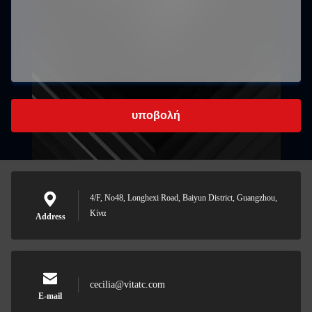
υποβολή
4/F, No48, Longhexi Road, Baiyun District, Guangzhou,
Κίνα
Address
cecilia@vitatc.com
E-mail