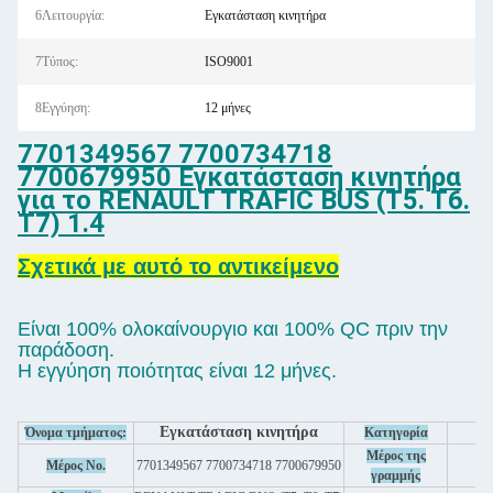
6Λειτουργία:
Εγκατάσταση κινητήρα
7Τύπος:
ISO9001
8Εγγύηση:
12 μήνες
7701349567 7700734718
7700679950 Εγκατάσταση κινητήρα
για το RENAULT TRAFIC BUS (T5. T6.
T7) 1.4
Σχετικά με αυτό το αντικείμενο
Είναι 100% ολοκαίνουργιο και 100% QC πριν την
παράδοση.
Η εγγύηση ποιότητας είναι 12 μήνες.
Εγκατάσταση κινητήρα
Όνομα τμήματος:
Κατηγορία
Μέρος της
Μέρος Νο.
7701349567 7700734718 7700679950
α
γραμμής