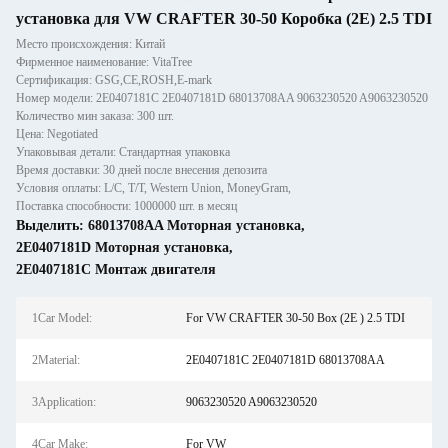
установка для VW CRAFTER 30-50 Коробка (2E) 2.5 TDI
Место происхождения: Китай
Фирменное наименование: VitaTree
Сертификация: GSG,CE,ROSH,E-mark
Номер модели: 2E0407181C 2E0407181D 68013708AA 9063230520 A9063230520
Количество мин заказа: 300 шт.
Цена: Negotiated
Упаковывая детали: Стандартная упаковка
Время доставки: 30 дней после внесения депозита
Условия оплаты: L/C, T/T, Western Union, MoneyGram,
Поставка способности: 1000000 шт. в месяц
Выделить:
68013708AA Моторная установка
,
2E0407181D Моторная установка
,
2E0407181C Монтаж двигателя
1Car Model:
For VW CRAFTER 30-50 Box (2E ) 2.5 TDI
2Material:
2E0407181C 2E0407181D 68013708AA
3Application:
9063230520 A9063230520
4Car Make:
For VW