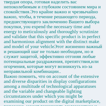
твердая опора, готовая наделить вас
непоколебимым и глубоким состоянием мира и
спокойствия.Это крайне важно и чрезвычайно
важно, чтобы, в течение решающего периода,
предшествующего заключению Вашего выбора
покупки, you expend the necessary time and
energy to meticulously and thoroughly scrutinize
and validate that this specific product is in perfect
and harmonious alignment with the distinct make
and model of your vehicleЭтот жизненно важный
и решающий шаг не только необходим, но и
служит защитой, эффективно отгоняя любые
потенциальные раздражения, препятствия,или
огорчения, которые могут возникнуть из-за
неправильной комбинации..
Важно помнить, что on account of the extensive
and diverse disparities in display configurations
among a multitude of technological apparatuses
and the variable and changeable lighting
circumstances under which you might be
examining our product on the digital marketplace,
возможно, может возникнуть малозаметное и