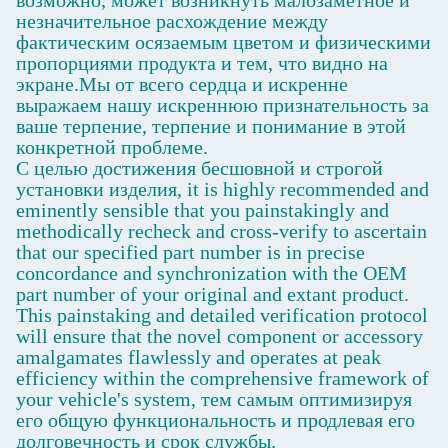
незначительное расхождение между
фактическим осязаемым цветом и физическими
пропорциями продукта и тем, что видно на
экране.Мы от всего сердца и искренне
выражаем нашу искреннюю признательность за
ваше терпение, терпение и понимание в этой
конкретной проблеме.
С целью достижения бесшовной и строгой
установки изделия, it is highly recommended and
eminently sensible that you painstakingly and
methodically recheck and cross-verify to ascertain
that our specified part number is in precise
concordance and synchronization with the OEM
part number of your original and extant product.
This painstaking and detailed verification protocol
will ensure that the novel component or accessory
amalgamates flawlessly and operates at peak
efficiency within the comprehensive framework of
your vehicle's system, тем самым оптимизируя
его общую функциональность и продлевая его
долговечность и срок службы.