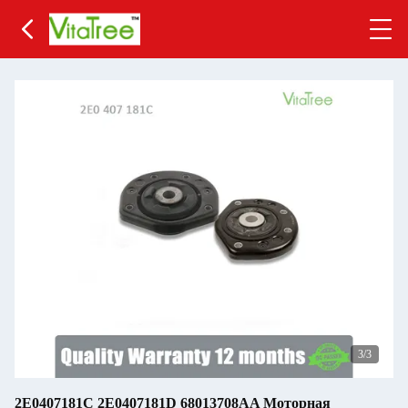
3
/3
2E0407181C 2E0407181D 68013708AA Моторная