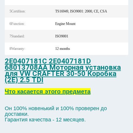
5Certifiion:
TS16949, ISO9001: 2000, CE, CSA
6Function:
Engine Mount
7Standard:
ISO9001
8Warranty:
12 months
2E0407181C 2E0407181D
68013708AA Моторная установка
для VW CRAFTER 30-50 Коробка
(2E) 2.5 TDI
Что касается этого предмета
Он 100% новенький и 100% проверен до
доставки.
Гарантия качества - 12 месяцев.