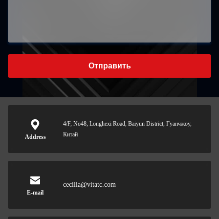
Отправить
4/F, No48, Longhexi Road, Baiyun District, Гуанчжоу,
Китай
Address
cecilia@vitatc.com
E-mail