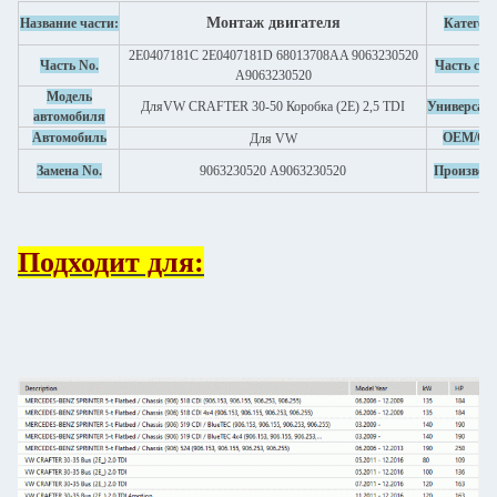
Монтаж двигателя
Название части:
Категор
2E0407181C 2E0407181D 68013708AA 9063230520
Часть No.
Часть стр
A9063230520
Модель
Для
VW CRAFTER 30-50 Коробка (2E) 2,5 TDI
Универсал
автомобиля
Автомобиль
OEM/O
Для VW
Замена No.
9063230520 А9063230520
Производс
Подходит для: