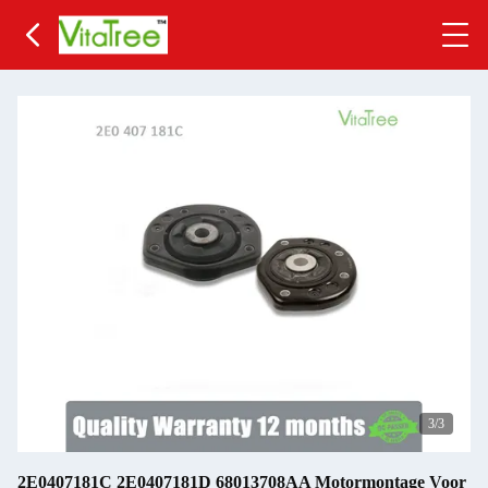
3
/3
2E0407181C 2E0407181D 68013708AA Motormontage Voor