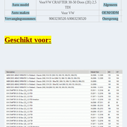
Voor
VW CRAFTER 30-50 Doos (2E) 2,5
Z
Auto model
Algemeen
TDI
- 
Auto maken
OEM/ODM
Voor VW
Vervangingsnummer.
9063230520 A9063230520
Oorsprong
Geschikt voor: