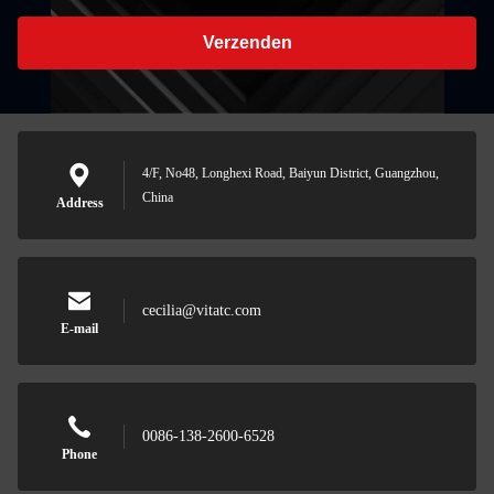
Verzenden
4/F, No48, Longhexi Road, Baiyun District, Guangzhou,
China
Address
cecilia@vitatc.com
E-mail
0086-138-2600-6528
Phone