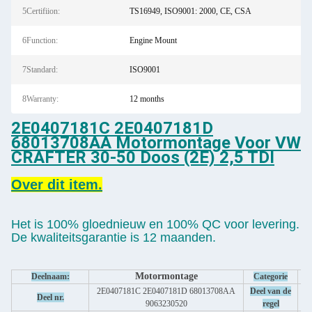
5Certifiion:
TS16949, ISO9001: 2000, CE, CSA
6Function:
Engine Mount
7Standard:
ISO9001
8Warranty:
12 months
2E0407181C 2E0407181D
68013708AA Motormontage Voor VW
CRAFTER 30-50 Doos (2E) 2,5 TDI
Over dit item.
Het is 100% gloednieuw en 100% QC voor levering.
De kwaliteitsgarantie is 12 maanden.
Motormontage
Deelnaam:
Categorie
2E0407181C 2E0407181D 68013708AA
Deel van de
Deel nr.
9063230520
regel