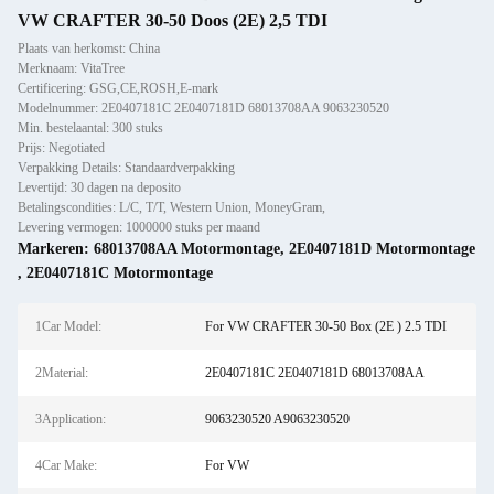
VW CRAFTER 30-50 Doos (2E) 2,5 TDI
Plaats van herkomst: China
Merknaam: VitaTree
Certificering: GSG,CE,ROSH,E-mark
Modelnummer: 2E0407181C 2E0407181D 68013708AA 9063230520
Min. bestelaantal: 300 stuks
Prijs: Negotiated
Verpakking Details: Standaardverpakking
Levertijd: 30 dagen na deposito
Betalingscondities: L/C, T/T, Western Union, MoneyGram,
Levering vermogen: 1000000 stuks per maand
Markeren:
68013708AA Motormontage
,
2E0407181D Motormontage
,
2E0407181C Motormontage
1Car Model:
For VW CRAFTER 30-50 Box (2E ) 2.5 TDI
2Material:
2E0407181C 2E0407181D 68013708AA
3Application:
9063230520 A9063230520
4Car Make:
For VW