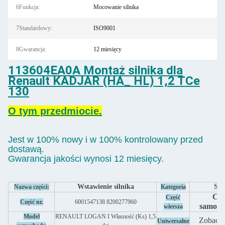
6Funkcja:
Mocowanie silnika
7Standardowy:
ISO9001
8Gwarancja:
12 miesięcy
113604EA0A Montaż silnika dla
Renault KADJAR (HA_ HL) 1,2 TCe
130
O tym przedmiocie.
Jest w 100% nowy i w 100% kontrolowany przed
dostawą.
Gwarancja jakości wynosi 12 miesięcy.
Wstawienie silnika
Sil
Nazwa części:
Kategoria
Czę
Część
Część nr.
6001547138 8200277960
samoc
wiersza
Model
RENAULT LOGAN I Własność (Ks) 1,5
Zobacz 
Uniwersalne