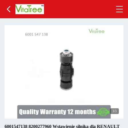
3
/3
6001547138 8200277960 Wstawienie silnika dla RENAULT