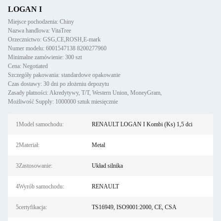
LOGAN I
Miejsce pochodzenia: Chiny
Nazwa handlowa: VitaTree
Orzecznictwo: GSG,CE,ROSH,E-mark
Numer modelu: 6001547138 8200277960
Minimalne zamówienie: 300 szt
Cena: Negotiated
Szczegóły pakowania: standardowe opakowanie
Czas dostawy: 30 dni po złożeniu depozytu
Zasady płatności: Akredytywy, T/T, Western Union, MoneyGram,
Możliwość Supply: 1000000 sztuk miesięcznie
1Model samochodu:
RENAULT LOGAN I Kombi (Ks) 1,5 dci
2Materiał:
Metal
3Zastosowanie:
Układ silnika
4Wyrób samochodu:
RENAULT
5certyfikacja:
TS16949, ISO9001:2000, CE, CSA