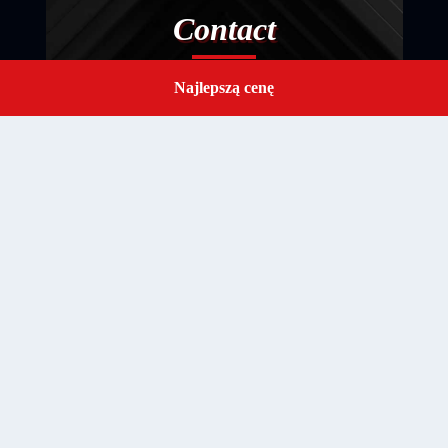
Contact
Najlepszą cenę
Get a Quote
Zatwierdź