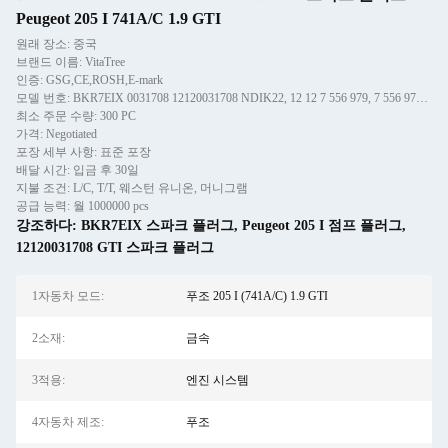
Peugeot 205 I 741A/C 1.9 GTI
원래 장소: 중국
브랜드 이름: VitaTree
인증: GSG,CE,ROSH,E-mark
모델 번호: BKR7EIX 0031708 12120031708 NDIK22, 12 12 7 556 979, 7 556 979, 99906-910X9030, NDIK22A, 7571564 757
최소 주문 수량: 300 PC
가격: Negotiated
포장 세부 사항: 표준 포장
배달 시간: 입금 후 30일
지불 조건: L/C, T/T, 웨스턴 유니온, 머니그램
공급 능력: 월 1000000 pcs
강조하다:
BKR7EIX 스파크 플러그
,
Peugeot 205 I 점프 플러그
,
12120031708 GTI 스파크 플러그
1자동차 모드:
푸조 205 I (741A/C) 1.9 GTI
2소재:
금속
3적용:
엔진 시스템
4자동차 제조:
푸조