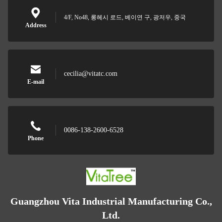
4/F, No48, 롱헤시 로드, 베이연 구, 광저우, 중국
Address
cecilia@vitatc.com
E-mail
0086-138-2600-6528
Phone
Guangzhou Vita Industrial Manufacturing Co.,
Ltd.