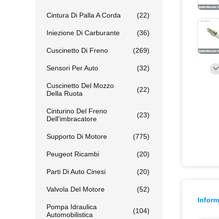
Cintura Di Palla A Corda
(22)
Iniezione Di Carburante
(36)
Cuscinetto Di Freno
(269)
Sensori Per Auto
(32)
Cuscinetto Del Mozzo
(22)
Della Ruota
Cinturino Del Freno
(23)
Dell'imbracatore
Supporto Di Motore
(775)
Peugeot Ricambi
(20)
Parti Di Auto Cinesi
(20)
Valvola Del Motore
(52)
Inform
Pompa Idraulica
(104)
Automobilistica