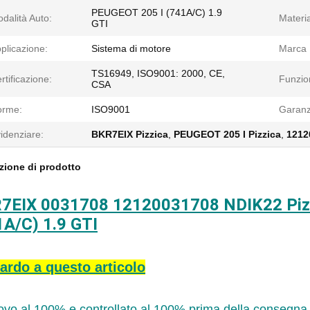
PEUGEOT 205 I (741A/C) 1.9
dalità Auto:
Materia
GTI
plicazione:
Sistema di motore
Marca D
TS16949, ISO9001: 2000, CE,
rtificazione:
Funzio
CSA
orme:
ISO9001
Garanz
idenziare:
BKR7EIX Pizzica
,
PEUGEOT 205 I Pizzica
,
1212
zione di prodotto
7EIX 0031708 12120031708 NDIK22 Pizzi
1A/C) 1.9 GTI
ardo a questo articolo
ovo al 100% e controllato al 100% prima della consegna