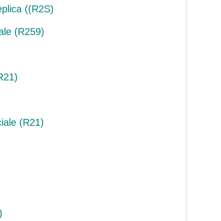
lica ((R2S)
le (R259)
R21)
ale (R21)
)