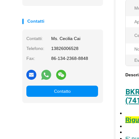
Mo
Contatti
Ap
Ce
Contatti:
Ms. Cecilia Cai
Telefono:
13826006528
N
Fax:
86-134-2368-8848
Ev
Descri
BKR
Contatto
(74
Rigu
E' nu