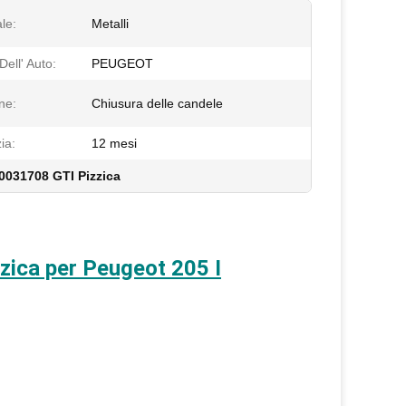
le:
Metalli
ell' Auto:
PEUGEOT
ne:
Chiusura delle candele
ia:
12 mesi
0031708 GTI Pizzica
ca per Peugeot 205 I
.