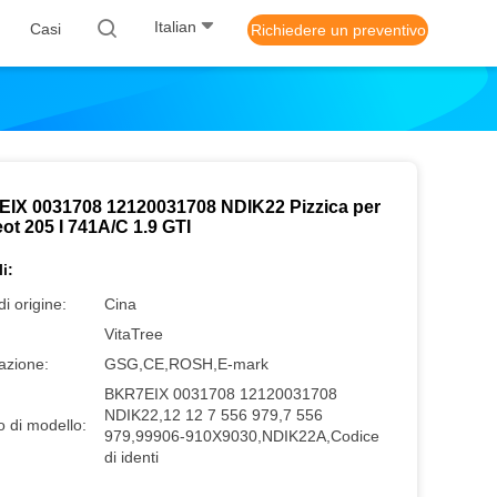
Italian
Casi
Richiedere un preventivo
IX 0031708 12120031708 NDIK22 Pizzica per
ot 205 I 741A/C 1.9 GTI
i:
i origine:
Cina
VitaTree
cazione:
GSG,CE,ROSH,E-mark
BKR7EIX 0031708 12120031708
NDIK22,12 12 7 556 979,7 556
 di modello:
979,99906-910X9030,NDIK22A,Codice
di identi