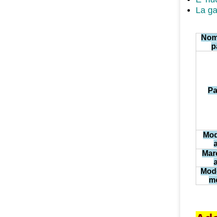
La ga
Nom
p
Pa
Mod
Marc
Mode
m