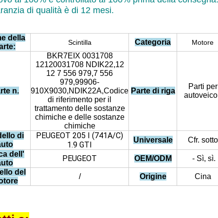
ranzia di qualità è di 12 mesi.
e della
Categoria
Scintilla
Motore
arte:
BKR7EIX 0031708
12120031708 NDIK22,12
12 7 556 979,7 556
979,99906-
Parti per
rte n.
910X9030,NDIK22A,Codice
Parte di riga
autoveicol
di riferimento per il
trattamento delle sostanze
chimiche e delle sostanze
chimiche
PEUGEOT 205 I (741A/C)
ello di
Universale
Cfr. sotto
auto
1.9 GTI
a dell'
PEUGEOT
OEM/ODM
- Sì, sì.
auto
llo del
/
Origine
Cina
otore