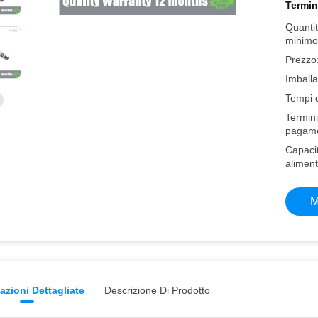
Termin
Quantit
minimo
Prezzo
Imballa
Tempi 
Termini
pagame
Capacit
aliment
M
azioni Dettagliate
Descrizione Di Prodotto