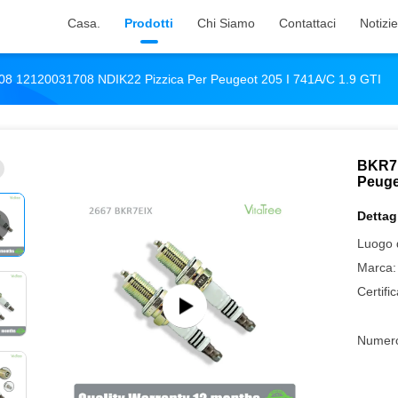
Casa.
Prodotti
Chi Siamo
Contattaci
Notizie
8 12120031708 NDIK22 Pizzica Per Peugeot 205 I 741A/C 1.9 GTI
BKR7E
Peuge
Dettagl
Luogo d
Marca:
Certifi
Numero