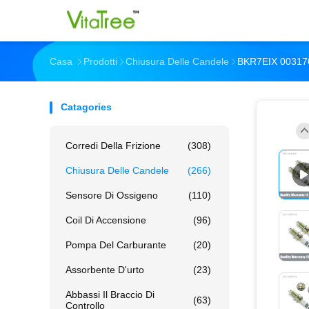
Casa
Prodotti
Chiusura Delle Candele
BKR7EIX 003170
Catagories
Corredi Della Frizione
(308)
Chiusura Delle Candele
(266)
Sensore Di Ossigeno
(110)
Coil Di Accensione
(96)
Pompa Del Carburante
(20)
Assorbente D'urto
(23)
Abbassi Il Braccio Di
(63)
Controllo