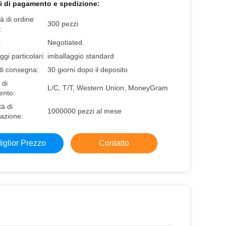
i di pagamento e spedizione:
à di ordine
300 pezzi
:
:
Negotiated
ggi particolari:
imballaggio standard
di consegna:
30 giorni dopo il deposito
 di
L/C, T/T, Western Union, MoneyGram
nto:
à di
1000000 pezzi al mese
azione:
iglior Prezzo
Contatto