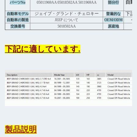
自動
パーツNo
05011969AA 05018592AA 5011969AA
部分行
下記
ジェイプ・グランド・チェロキー
自動車モデル
普遍的な
そ
自動車の製造
JEEP について
OEM/ODM
交換番号
5018592AA
原産地
下記に適しています.
製品説明