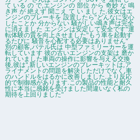
て いる の で,エンジンの 部位 から 奇妙 な 鳴
き声 が 絶えず 聞こえ て い まし た.彼女はエ
ンジンのブレーキを 設置したら"どんなに安心
したことか 分からない 騒がしい鳴き声は完全
に消えました エンジンは安定して安全です"運
転体験の質を向上させました"もう車を起動す
るたびに 騒音を心配する必要はありません"
別の顧客,パテル氏は 中型ファミリーカーを運
転しています 彼の古いエンジンの支架は 磨か
れていました車両の操作に影響を与える交換
後,彼は",新しいエンジンのブレーキットは,ア
ライナメントの問題を解決しただけでなく,車
のハンドルをはるかに改善しました.より反応
的で制御感があります.この製品の性能と耐久
性に本当に感銘を受けました間違いなく私の
期待を上回りました"