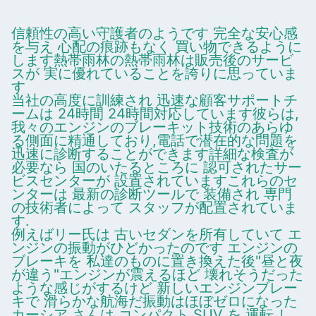
信頼性の高い守護者のようです 完全な安心感
を与え 心配の痕跡もなく 買い物できるように
します熱帯雨林の熱帯雨林は販売後のサービ
スが 実に優れていることを誇りに思っていま
す
当社の高度に訓練され 迅速な顧客サポートチ
ームは 24時間 24時間対応しています彼らは,
我々のエンジンのブレーキット技術のあらゆ
る側面に精通しており,電話で潜在的な問題を
迅速に診断することができます詳細な検査が
必要なら 国のいたるところに 認可されたサー
ビスセンターが 設置されていますこれらのセ
ンターは 最新の診断ツールで 装備され 専門
の技術者によって スタッフが配置されていま
す.
例えばリー氏は 古いセダンを所有していて エ
ンジンの振動がひどかったのです エンジンの
ブレーキを 私達のものに置き換えた後"昼と夜
が違う"エンジンが震えるほど 壊れそうだった
ような感じがするけど 新しいエンジンブレー
キで 滑らかな航海だ振動はほぼゼロになった
カーシア さんは コンパクト SUV を 運転 し