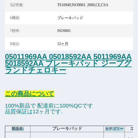
5証明書:
TS16949,ISO9001: 2000,CE,CSA
6機能:
ブレーキパッド
7標準:
ISO9001
8保証:
12ヶ月
05011969AA 05018592AA 5011969AA
5018592AA ブレーキパッド ジープグ
ランドチェロキー
この商品について
100%新品で 配達前に100%QCです
品質保証は12ヶ月です.
ブレーキパッド
エ
部品名:
カテゴリー