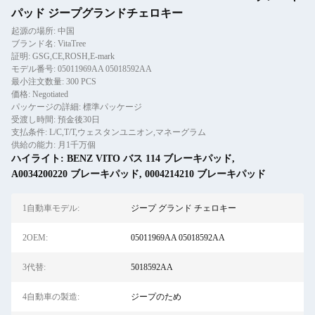
パッド ジープグランドチェロキー
起源の場所: 中国
ブランド名: VitaTree
証明: GSG,CE,ROSH,E-mark
モデル番号: 05011969AA 05018592AA
最小注文数量: 300 PCS
価格: Negotiated
パッケージの詳細: 標準パッケージ
受渡し時間: 預金後30日
支払条件: L/C,T/T,ウェスタンユニオン,マネーグラム
供給の能力: 月1千万個
ハイライト:
BENZ VITO バス 114 ブレーキパッド
,
A0034200220 ブレーキパッド
,
0004214210 ブレーキパッド
1自動車モデル:
ジープ グランド チェロキー
2OEM:
05011969AA 05018592AA
3代替:
5018592AA
4自動車の製造:
ジープのため