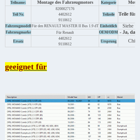
Montage des Fahrzeugmotors
Motor
Teilname:
Kategorie
8200027176
Teile für 
Teil Nr.
4402612
Teilzeile
9110612
Siehe un
Fahrzeugmodell
Für den RENAULT MASTER II Bus 1.9 dT
Einheitlich
- Ja, das i
Fahrzeugmarke
OEM/ODM
Für Renault
4402612
China
Ersatz
Ursprung
9110612
geeignet für