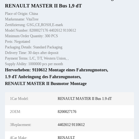
RENAULT MASTER II Bus 1,9 dT
Place of Origin: China
Markenname: VitaTree
Zertifizierung: GSG,CE,ROSH,E-mark
Model Number: 8200027176 4402612 9110612
Minimum Order Quantity: 300 PCS
Preis: Negotiated
Packaging Details: Standard Packaging
Delivery Time: 30 days after deposit
Payment Terms: L/C, T/T, Western Union, ,
Supply Ability: 1000000 pcs per month
Hervorheben:
9110612 Montage eines Fahrzeugmotors
,
1.9 dT Anbringung des Fahrzeugmotors
,
RENAULT MASTER II Busmotor Montage
1Car Model:
RENAULT MASTER II Bus 1.9 dT
2OEM:
8200027176
3Replacement:
4402612 9110612
4Car Make:
RENAULT