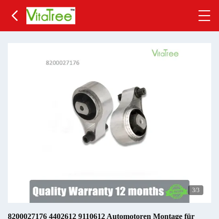
3
/3
8200027176 4402612 9110612 Automotoren Montage für