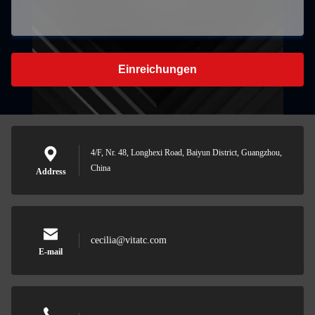
Einreichungen
4/F, Nr. 48, Longhexi Road, Baiyun District, Guangzhou,
China
Address
cecilia@vitatc.com
E-mail