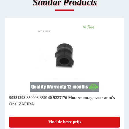
Similar Products
90581398 350093 350140 9223176 Motormontage voor auto's
Opel ZAFIRA
Vind de beste prijs