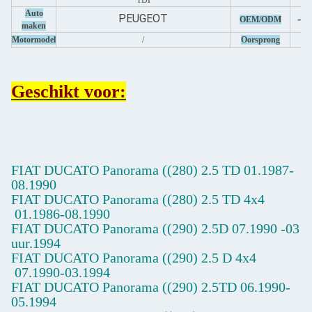
TDI
Auto
PEUGEOT
- J
OEM/ODM
maken
Motormodel
/
Oorsprong
Geschikt voor:
FIAT DUCATO Panorama ((280) 2.5 TD
01.1987-
08.1990
FIAT DUCATO Panorama ((280) 2.5 TD 4x4
01.1986-08.1990
FIAT DUCATO Panorama ((290) 2.5D
07.1990
-03
uur.1994
FIAT DUCATO Panorama ((290) 2.5 D 4x4
07.1990-03.1994
FIAT DUCATO Panorama ((290) 2.5TD
06.1990-
05.1994