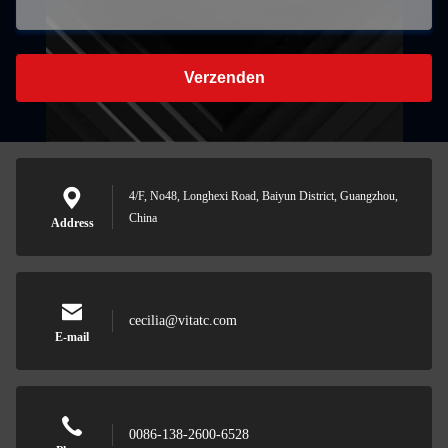
Verzenden
4/F, No48, Longhexi Road, Baiyun District, Guangzhou,
China
Address
cecilia@vitatc.com
E-mail
0086-138-2600-6528