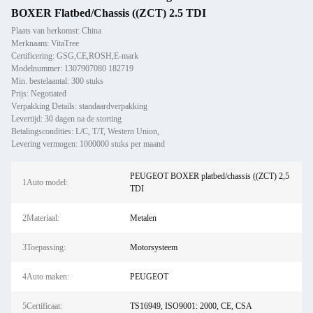
BOXER Flatbed/Chassis ((ZCT) 2.5 TDI
Plaats van herkomst: China
Merknaam: VitaTree
Certificering: GSG,CE,ROSH,E-mark
Modelnummer: 1307907080 182719
Min. bestelaantal: 300 stuks
Prijs: Negotiated
Verpakking Details: standaardverpakking
Levertijd: 30 dagen na de storting
Betalingscondities: L/C, T/T, Western Union,
Levering vermogen: 1000000 stuks per maand
PEUGEOT BOXER platbed/chassis ((ZCT) 2,5
1Auto model:
TDI
2Materiaal:
Metalen
3Toepassing:
Motorsysteem
4Auto maken:
PEUGEOT
5Certificaat:
TS16949, ISO9001: 2000, CE, CSA