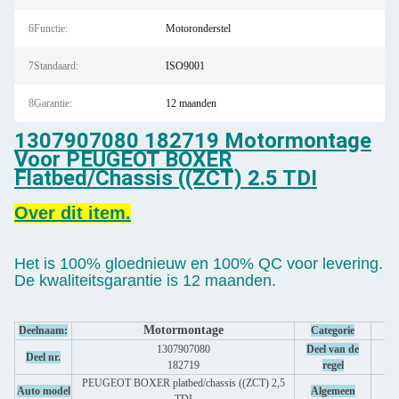
6Functie:
Motoronderstel
7Standaard:
ISO9001
8Garantie:
12 maanden
1307907080 182719 Motormontage
Voor PEUGEOT BOXER
Flatbed/Chassis ((ZCT) 2.5 TDI
Over dit item.
Het is 100% gloednieuw en 100% QC voor levering.
De kwaliteitsgarantie is 12 maanden.
Motormontage
Deelnaam:
Categorie
1307907080
Deel van de
Deel nr.
o
182719
regel
PEUGEOT BOXER platbed/chassis ((ZCT) 2,5
Zi
Auto model
Algemeen