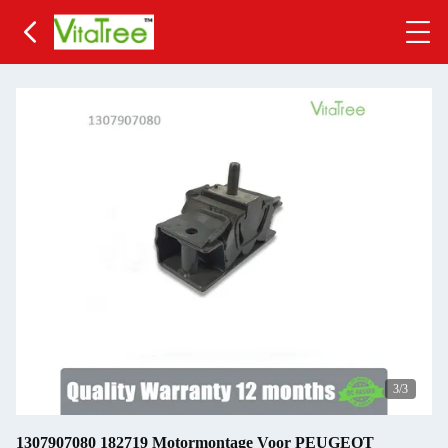
3
/3
1307907080 182719 Motormontage Voor PEUGEOT