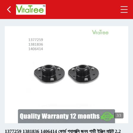
3
/3
1377259 1381836 1406414 ফোর্ড গ্যালাক্সি জন্য গাড়ী ইঞ্জিন মাউন্ট 2.2