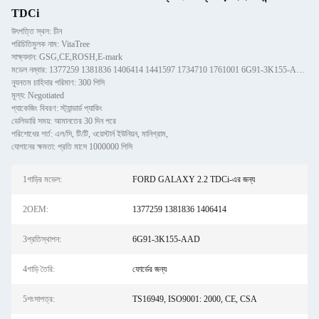
TDCi
উৎপত্তি স্থল: চীন
পরিচিতিমুলক নাম: VitaTree
সাক্ষ্যদান: GSG,CE,ROSH,E-mark
মডেল নম্বার: 1377259 1381836 1406414 1441597 1734710 1761001 6G91-3K155-AAD
ন্যূনতম চাহিদার পরিমাণ: 300 পিসি
মূল্য: Negotiated
প্যাকেজিং বিবরণ: স্ট্যান্ডার্ড প্যাকিং
ডেলিভারি সময়: আমানতের 30 দিন পরে
পরিশোধের শর্ত: এল/সি, টি/টি, ওয়েস্টার্ন ইউনিয়ন, মানিগ্রাম,
যোগানের ক্ষমতা: প্রতি মাসে 1000000 পিসি
1গাড়ির মডেল:
FORD GALAXY 2.2 TDCi-এর জন্য
2OEM:
1377259 1381836 1406414
3প্রতিস্থাপন:
6G91-3K155-AAD
4গাড়ি তৈরি:
ফোর্ডের জন্য
5শংসাপত্র:
TS16949, ISO9001: 2000, CE, CSA