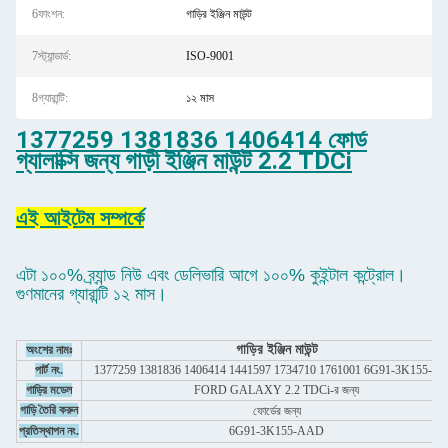
6ফাংশন:
গাড়ির ইঞ্জিন মাউন্ট
7স্ট্যান্ডার্ড:
ISO-9001
8গ্যারান্টি:
১২ মাস
1377259 1381836 1406414 ফোর্ড
গ্যালাক্সি জন্য গাড়ী ইঞ্জিন মাউন্ট 2.2 TDCi
এই আইটেম সম্পর্কে
এটা ১০০% ব্র্যান্ড নিউ এবং ডেলিভারি আগে ১০০% কুইন্টাল কন্ট্রোল।
গুণমানের গ্যারান্টি ১২ মাস।
গাড়ির ইঞ্জিন মাউন্ট
অংশের নামঃ
পার্ট নং.
1377259 1381836 1406414 1441597 1734710 1761001 6G91-3K155-A
গাড়ির মডেল
FORD GALAXY 2.2 TDCi-র জন্য
গাড়ি তৈরি করুন
ফোর্ডের জন্য
প্রতিস্থাপন নং.
6G91-3K155-AAD