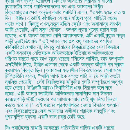
দ্বারা ক্ষতিগ্রস্ত হয়েছিল।এটাকে আমাদের প্রিমিয়াম মানের
ব্র্যাকেটের সাথে প্রতিস্থাপনের পর এবং আমাদের নিখুঁত
বিক্রয়োত্তর সেবা অনুভব করার পরতিনি বলেন, "তফাৎ হচ্ছে রাত ও
দিন। ইঞ্জিন এতটাই কাঁপছিল যে মনে হচ্ছিল পুরো গাড়িটা ভেঙে
পড়ার পথে। কিন্তু এখন,নতুন ইঞ্জিন ক্রেট এবং অসামান্য সমর্থন
আমি পেয়েছি, এটা মসৃণ নৌযান। কম্পন প্রায় শূন্যে হ্রাস করা
হয়েছে, এবং যাত্রা অনেক বেশি আরামদায়ক. এটা একটি ব্র্যান্ড নতুন
গাড়ী ড্রাইভিং মত." এই সাফল্যের গল্প শুধু আমাদের পণ্যের
কার্যকারিতা দেখায় না, কিন্তু আমাদের বিক্রয়োত্তর সেবা কিভাবে
একটি সম্ভাব্য নেতিবাচক অভিজ্ঞতাকে ইতিবাচক অভিজ্ঞতাতে
পরিণত করতে পারে তাও তুলে ধরেছে "মিসেস গার্সিয়া, তার কম্প্যাক্ট
এসইউভি দিয়ে, ইঞ্জিন এলাকা থেকে একটি অদ্ভুত ঝাঁকুনি শব্দ দ্বারা
ক্রমাগত বিরক্ত ছিল।আমাদের যত্নশীল বিক্রয়োত্তর সেবা সঙ্গে
মিলিততিনি বলেন, "আমি আপনাকে বলতে পারি না যে আমি কতটা
স্বস্তি পেয়েছি। সেই বিরক্তিকর ঝাঁকুনির শব্দটি সম্পূর্ণরূপে অদৃশ্য
হয়ে গেছে। ইঞ্জিনটি আরও স্থিতিশীল এবং নিরাপদ বলে মনে
হচ্ছে।এটি আমার ড্রাইভিং অভিজ্ঞতার সামগ্রিক মান উন্নত
করেছেগাড়ি স্টার্ট দেওয়ার পর আমাকে আর সেই শব্দ নিয়ে চিন্তা
করতে হবে না।" এই ধরনের প্রশংসাপত্র দেখায় কিভাবে গুণমান
এবং বিক্রয়োত্তর সেবা আমাদের অঙ্গীকার গ্রাহক সন্তুষ্টি এবং
পুনরাবৃত্তি ব্যবসা একটি ভাল চক্র তৈরি করে.
মিঃ প্যাটেলের মাঝারি আকারের পারিবারিক গাড়ির একটি পুরনো