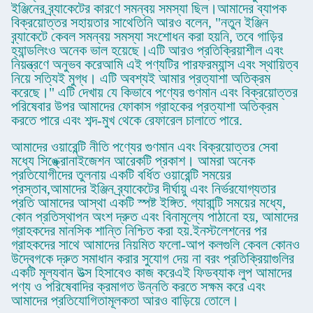
ইঞ্জিনের ব্র্যাকেটের কারণে সমন্বয় সমস্যা ছিল।আমাদের ব্যাপক
বিক্রয়োত্তর সহায়তার সাথেতিনি আরও বলেন, "নতুন ইঞ্জিন
ব্র্যাকেটে কেবল সমন্বয় সমস্যা সংশোধন করা হয়নি, তবে গাড়ির
হ্যান্ডলিংও অনেক ভাল হয়েছে।এটি আরও প্রতিক্রিয়াশীল এবং
নিয়ন্ত্রণে অনুভব করেআমি এই পণ্যটির পারফরম্যান্স এবং স্থায়িত্ব
নিয়ে সত্যিই মুগ্ধ। এটি অবশ্যই আমার প্রত্যাশা অতিক্রম
করেছে।" এটি দেখায় যে কিভাবে পণ্যের গুণমান এবং বিক্রয়োত্তর
পরিষেবার উপর আমাদের ফোকাস গ্রাহকের প্রত্যাশা অতিক্রম
করতে পারে এবং শব্দ-মুখ থেকে রেফারেল চালাতে পারে.
আমাদের ওয়ারেন্টি নীতি পণ্যের গুণমান এবং বিক্রয়োত্তর সেবা
মধ্যে সিঙ্ক্রোনাইজেশন আরেকটি প্রকাশ। আমরা অনেক
প্রতিযোগীদের তুলনায় একটি বর্ধিত ওয়ারেন্টি সময়ের
প্রস্তাব,আমাদের ইঞ্জিন ব্র্যাকেটের দীর্ঘায়ু এবং নির্ভরযোগ্যতার
প্রতি আমাদের আস্থা একটি স্পষ্ট ইঙ্গিত. গ্যারান্টি সময়ের মধ্যে,
কোন প্রতিস্থাপন অংশ দ্রুত এবং বিনামূল্যে পাঠানো হয়, আমাদের
গ্রাহকদের মানসিক শান্তি নিশ্চিত করা হয়.ইনস্টলেশনের পর
গ্রাহকদের সাথে আমাদের নিয়মিত ফলো-আপ কলগুলি কেবল কোনও
উদ্বেগকে দ্রুত সমাধান করার সুযোগ দেয় না বরং প্রতিক্রিয়াগুলির
একটি মূল্যবান উত্স হিসাবেও কাজ করেএই ফিডব্যাক লুপ আমাদের
পণ্য ও পরিষেবাদির ক্রমাগত উন্নতি করতে সক্ষম করে এবং
আমাদের প্রতিযোগিতামূলকতা আরও বাড়িয়ে তোলে।