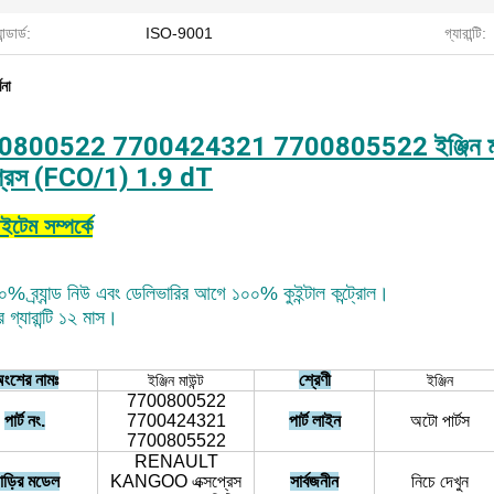
যান্ডার্ড:
ISO-9001
গ্যারান্টি:
ণনা
0800522 7700424321 7700805522 ইঞ্জিন ম
প্রেস (FCO/1) 1.9 dT
টেম সম্পর্কে
% ব্র্যান্ড নিউ এবং ডেলিভারির আগে ১০০% কুইন্টাল কন্ট্রোল।
র গ্যারান্টি ১২ মাস।
ংশের নামঃ
শ্রেণী
ইঞ্জিন মাউন্ট
ইঞ্জিন
7700800522
পার্ট নং.
7700424321
পার্ট লাইন
অটো পার্টস
7700805522
RENAULT
াড়ির মডেল
KANGOO এক্সপ্রেস
সার্বজনীন
নিচে দেখুন