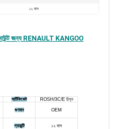
১২ মাস
াউন্ট জন্য RENAULT KANGOO
সার্টিফিকেট
ROSH/3C/E চিহ্ন
গুণমান
OEM
গ্যারান্টি
১২ মাস