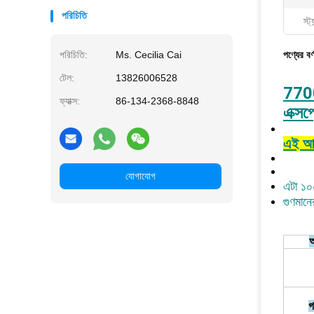
পরিচিতি
স্ট্
পরিচিতি:
Ms. Cecilia Cai
পণ্যের বর্
টেল:
13826006528
770
ফ্যাক্স:
86-134-2368-8848
এক্স
এই আই
যোগাযোগ
এটা ১০০
গুণমানে
অ
গ