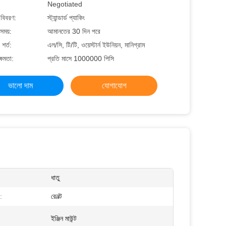
Negotiated
 বিবরণ:
স্ট্যান্ডার্ড প্যাকিং
সময়:
আমানতের 30 দিন পরে
শর্ত:
এল/সি, টি/টি, ওয়েস্টার্ন ইউনিয়ন, মানিগ্রাম
্ষমতা:
প্রতি মাসে 1000000 পিসি
ভালো দাম
যোগাযোগ
ধাতু
:
রেনল্ট
ইঞ্জিন মাউন্ট