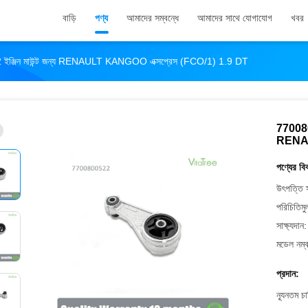
বাড়ি
পণ্য
আমাদের সম্বন্ধে
আমাদের সাথে যোগাযোগ
খবর
জিন মাউন্ট জন্য RENAULT KANGOO এক্সপ্রেস (FCO/1) 1.9 DT
770080
RENAU
পণ্যের বি
উৎপত্তি 
পরিচিতিমু
সাক্ষ্যদান:
মডেল নম্ব
প্রদান:
ন্যূনতম চ