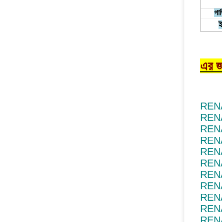
গাড
ই
এর জ
RENA
RENA
RENA
RENA
RENA
RENAU
RENA
RENA
RENA
RENA
RENA