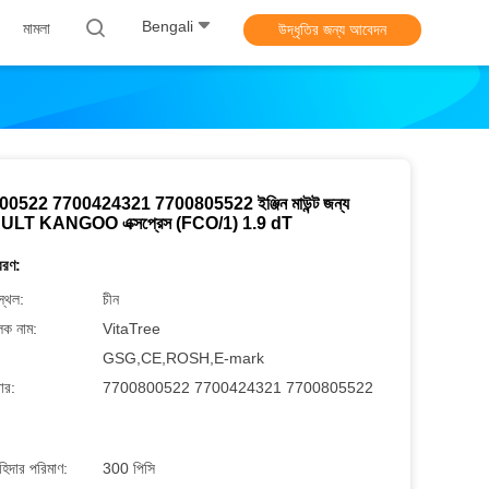
Bengali
মামলা
উদ্ধৃতির জন্য আবেদন
0522 7700424321 7700805522 ইঞ্জিন মাউন্ট জন্য
LT KANGOO এক্সপ্রেস (FCO/1) 1.9 dT
বরণ:
স্থল:
চীন
লক নাম:
VitaTree
GSG,CE,ROSH,E-mark
ার:
7700800522 7700424321 7700805522
াহিদার পরিমাণ:
300 পিসি