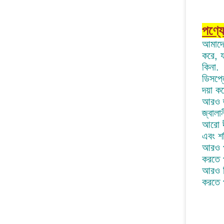
পণ্যে
আমাদের
করে, য
কিনা.
ডিসপ্
দয়া ক
আরও জ্
জ্বালা
আরো দী
এবং শক
আরও পর
করতে প
আরও স্
করতে প