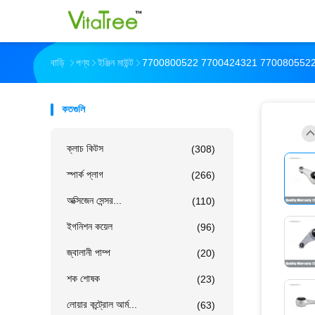
বাড়ি
পণ্য
ইঞ্জিন মাউন্ট
7700800522 7700424321 7700805522 ইঞ্
কতগুলি
ক্লাচ কিটস
(308)
স্পার্ক প্লাগ
(266)
অক্সিজেন সেন্সর...
(110)
ইগনিশন কয়েল
(96)
জ্বালানী পাম্প
(20)
শক শোষক
(23)
লোয়ার কন্ট্রোল আর্ম...
(63)