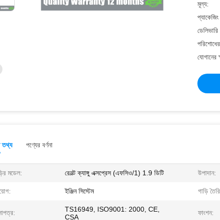
মূল্য:
প্যাকেজিং
ডেলিভারি 
পরিশোধের 
যোগানের ক
ত তথ্য
পণ্যের বর্ণনা
়ির মডেল:
রেনল্ট ক্যাঙ্গু এক্সপ্রেস (এফসিও/1) 1.9 ডিটি
উপাদান:
য়োগ:
ইঞ্জিন সিস্টেম
গাড়ি তৈরি
TS16949, ISO9001: 2000, CE,
সাপত্র:
ফাংশন:
CSA