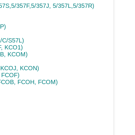
7S,5/357F,5/357J, 5/357L,5/357R)
7P)
B/C/S57L)
, KCO1)
OB, KCOM)
 KCOJ, KCON)
, FCOF)
FCOB, FCOH, FCOM)