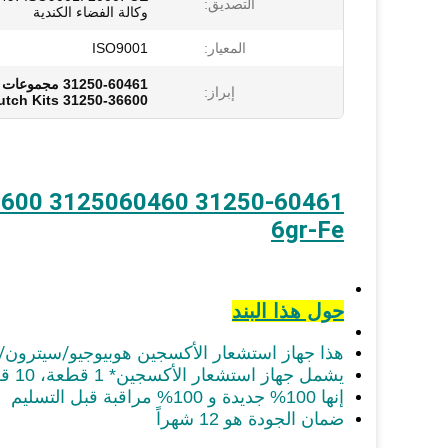
التصديق:
وكالة الفضاء الكندية
المعيار:
ISO9001
31250-60461 مجموعات المشابك,31250-36600 مجموعات المشابك,3125060460 مجموعات المشابك
إبراز:
31250-36600 Clutch Kits
6gr-Fe
حول هذا البند
بيوجيو/سيترون/
هذا جهاز استشعار الأكسجين هو
يشمل جهاز استشعار الأكسجين* 1 قطعة، 10 قطعة معبأة في صندوق واحد، 100 قطعة في صندوق واحد.
إنها 100% جديدة و 100% مراقبة قبل التسليم
ضمان الجودة هو 12 شهراً