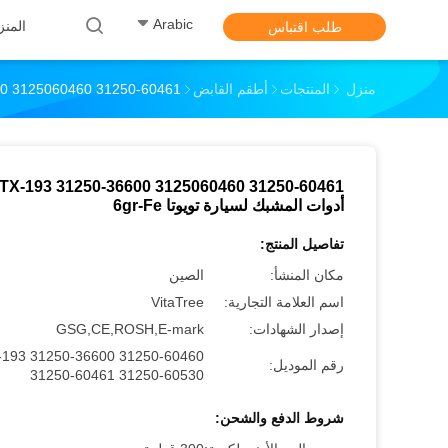
Arabic
المنز
طلب اقتباس
منزل
المنتجات
أطقم القابض
DTX-193 31250-36600 3125060460 31250-60461 أ
TX-193 31250-36600 3125060460 31250-60461
أدوات المشبك لسيارة تويوتا 6gr-Fe
تفاصيل المنتج:
مكان المنشأ:
الصين
اسم العلامة التجارية:
VitaTree
إصدار الشهادات:
GSG,CE,ROSH,E-mark
193 31250-36600 31250-60460
رقم الموديل:
31250-60461 31250-60530
شروط الدفع والشحن: