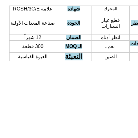
المحرك
شهادة
علامة ROSH/3C/E
قطع غيار
طر
الجودة
صناعة المعدات الأولية
السيارات
انظر أدناه
الضمان
12 شهراً
دات
نعم..
الـ MOQ
300 قطعة
التعبئة
الصين
العبوة القياسية