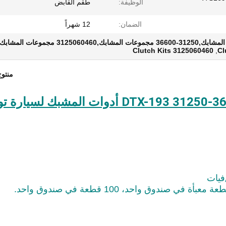
الوظيفة:
طقم القابض
الضمان:
12 شهراً
3125060460 Clutch Kits
,
منتو
DTX-193 31250-36600 3125060460 31250-60461 أدوات المشبك لسيا
فيات