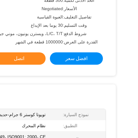
الحد الأدنى لكمية:
300 قطعة
الأسعار:
Negotiated
تفاصيل التغليف:
العبوة القياسية
وقت التسليم:
30 يوما بعد الإيداع
شروط الدفع:
L/C، T/T، ويسترن يونيون، موني جرام
القدرة على العرض:
1000000 قطعة في الشهر
افضل سعر
اتصل
نموذج السيارة:
تويوتا كوستر 6 جرام-حديد
التطبيق:
نظام المحرك