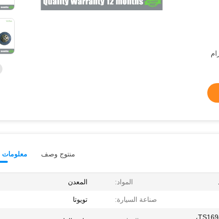
منتوج وصف
معلومات ت
المواد:
المعدن
صناعة السيارة:
تويوتا
TS16949، ISO9001: 2000، CE،