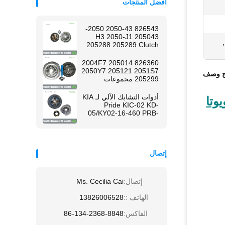
أفضل المنتجات
826543 2050-43 2050-
H3 2050-J1 205043
,
205288 205289 Clutch
Kits For PEUGEOT 206
826360 2004F7 205014
2050Y7 205121 2051S7
ج وصف
205299 مجموعات
المشبك لبيجو 405
أدوات التشابك الآلي لـ KIA
رة تويوتا
Pride KIC-02 KD-
05/KY02-16-460 PRB-
10/K203-16-510
إتصال
إتصال:
Ms. Cecilia Cai
الهاتف ::
13826006528
الفاكس:
86-134-2368-8848