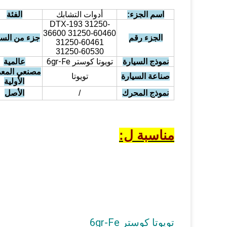
اسم الجزء:
أدوات التشابك
الفئة
DTX-193 31250-
36600 31250-60460
الجزء رقم
جزء من الس
31250-60461
31250-60530
تويوتا كوستر 6gr-Fe
نموذج السيارة
عالمية
مصنعي المع
تويوتا
صناعة السيارة
الأولية
نموذج المحرك
/
الأصل
مناسبة ل:
تويوتا كوستر 6gr-Fe