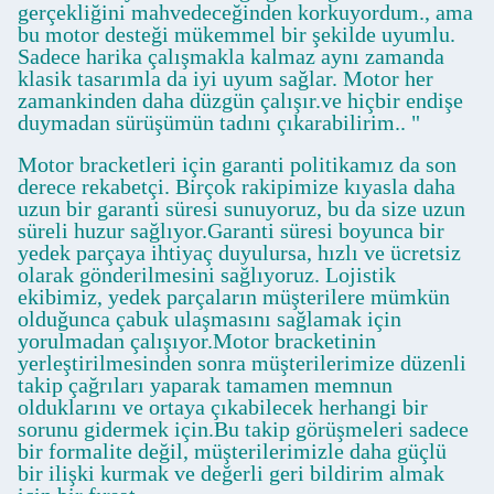
gerçekliğini mahvedeceğinden korkuyordum., ama
bu motor desteği mükemmel bir şekilde uyumlu.
Sadece harika çalışmakla kalmaz aynı zamanda
klasik tasarımla da iyi uyum sağlar. Motor her
zamankinden daha düzgün çalışır.ve hiçbir endişe
duymadan sürüşümün tadını çıkarabilirim.. "
Motor bracketleri için garanti politikamız da son
derece rekabetçi. Birçok rakipimize kıyasla daha
uzun bir garanti süresi sunuyoruz, bu da size uzun
süreli huzur sağlıyor.Garanti süresi boyunca bir
yedek parçaya ihtiyaç duyulursa, hızlı ve ücretsiz
olarak gönderilmesini sağlıyoruz. Lojistik
ekibimiz, yedek parçaların müşterilere mümkün
olduğunca çabuk ulaşmasını sağlamak için
yorulmadan çalışıyor.Motor bracketinin
yerleştirilmesinden sonra müşterilerimize düzenli
takip çağrıları yaparak tamamen memnun
olduklarını ve ortaya çıkabilecek herhangi bir
sorunu gidermek için.Bu takip görüşmeleri sadece
bir formalite değil, müşterilerimizle daha güçlü
bir ilişki kurmak ve değerli geri bildirim almak