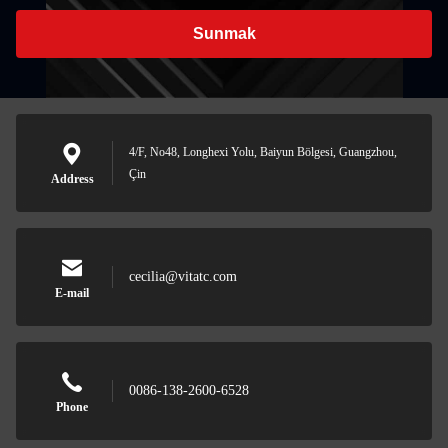
Sunmak
4/F, No48, Longhexi Yolu, Baiyun Bölgesi, Guangzhou,
Çin
Address
cecilia@vitatc.com
E-mail
0086-138-2600-6528
Phone