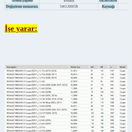
Araba yapımı
OEM/ODM
Renault
Değiştirme numarası.
546120005R
Kaynağı
İşe yarar: