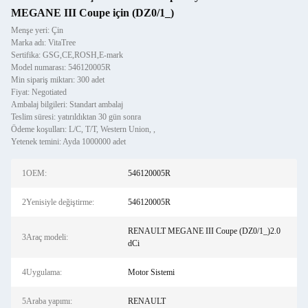
MEGANE III Coupe için (DZ0/1_)
Menşe yeri: Çin
Marka adı: VitaTree
Sertifika: GSG,CE,ROSH,E-mark
Model numarası: 546120005R
Min sipariş miktarı: 300 adet
Fiyat: Negotiated
Ambalaj bilgileri: Standart ambalaj
Teslim süresi: yatırıldıktan 30 gün sonra
Ödeme koşulları: L/C, T/T, Western Union, ,
Yetenek temini: Ayda 1000000 adet
1OEM:
546120005R
2Yenisiyle değiştirme:
546120005R
RENAULT MEGANE III Coupe (DZ0/1_)2.0
3Araç modeli:
dCi
4Uygulama:
Motor Sistemi
5Araba yapımı:
RENAULT