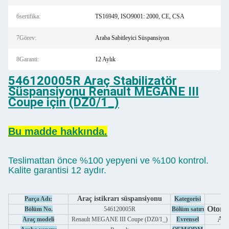
6sertifika:
TS16949, ISO9001: 2000, CE, CSA
7Görev:
Araba Sabitleyici Süspansiyon
8Garanti:
12 Aylık
546120005R Araç Stabilizatör
Süspansiyonu Renault MEGANE III
Coupe için (DZ0/1_)
Bu madde hakkında.
Teslimattan önce %100 yepyeni ve %100 kontrol.
Kalite garantisi 12 aydır.
Araç istikrarı süspansiyonu
Parça Adı:
Kategorisi
Otomo
Bölüm No.
546120005R
Bölüm satırı
Aşa
Araç modeli
Renault MEGANE III Coupe (DZ0/1_)
Evrensel