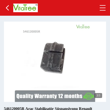
3
/3
546120005R Araç Stabilizatör Süspansiyonu Renault