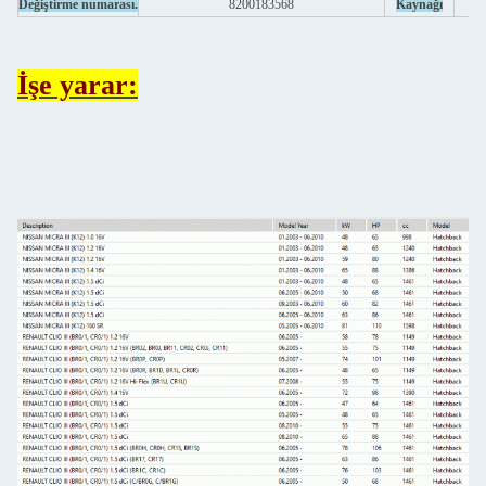
Değiştirme numarası.
8200183568
Kaynağı
İşe yarar: