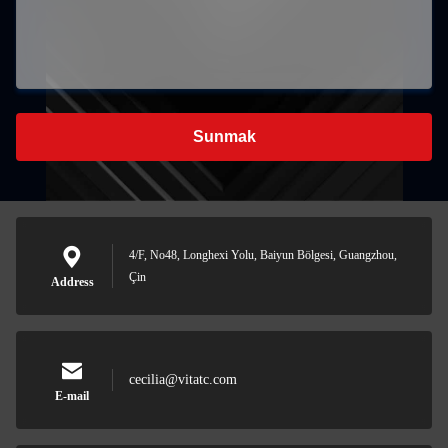
Sunmak
4/F, No48, Longhexi Yolu, Baiyun Bölgesi, Guangzhou,
Çin
Address
cecilia@vitatc.com
E-mail