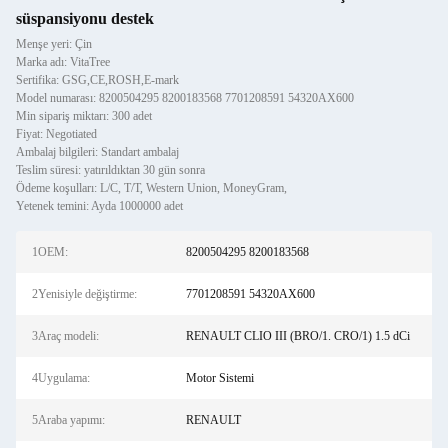
süspansiyonu destek
Menşe yeri: Çin
Marka adı: VitaTree
Sertifika: GSG,CE,ROSH,E-mark
Model numarası: 8200504295 8200183568 7701208591 54320AX600
Min sipariş miktarı: 300 adet
Fiyat: Negotiated
Ambalaj bilgileri: Standart ambalaj
Teslim süresi: yatırıldıktan 30 gün sonra
Ödeme koşulları: L/C, T/T, Western Union, MoneyGram,
Yetenek temini: Ayda 1000000 adet
1OEM:
8200504295 8200183568
2Yenisiyle değiştirme:
7701208591 54320AX600
3Araç modeli:
RENAULT CLIO III (BRO/1. CRO/1) 1.5 dCi
4Uygulama:
Motor Sistemi
5Araba yapımı:
RENAULT