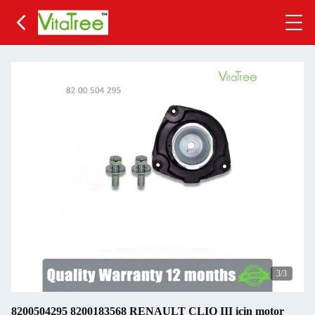
3
/3
8200504295 8200183568 RENAULT CLIO III için motor