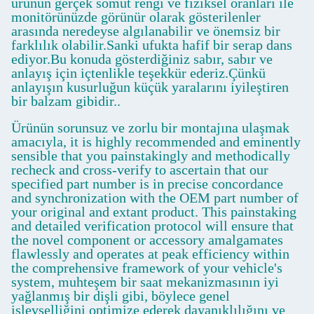
ürünün gerçek somut rengi ve fiziksel oranları ile
monitörünüzde görünür olarak gösterilenler
arasında neredeyse algılanabilir ve önemsiz bir
farklılık olabilir.Sanki ufukta hafif bir serap dans
ediyor.Bu konuda gösterdiğiniz sabır, sabır ve
anlayış için içtenlikle teşekkür ederiz.Çünkü
anlayışın kusurluğun küçük yaralarını iyileştiren
bir balzam gibidir..
Ürünün sorunsuz ve zorlu bir montajına ulaşmak
amacıyla, it is highly recommended and eminently
sensible that you painstakingly and methodically
recheck and cross-verify to ascertain that our
specified part number is in precise concordance
and synchronization with the OEM part number of
your original and extant product. This painstaking
and detailed verification protocol will ensure that
the novel component or accessory amalgamates
flawlessly and operates at peak efficiency within
the comprehensive framework of your vehicle's
system, muhteşem bir saat mekanizmasının iyi
yağlanmış bir dişli gibi, böylece genel
işlevselliğini optimize ederek dayanıklılığını ve