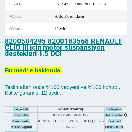
6sertifika:
TS16949, ISO9001: 2000, CE, CSA
7Görev:
Araba Motor Takozu
8Garanti:
12 Aylık
8200504295 8200183568 RENAULT
CLIO III için motor süspansiyon
destekleri 1.5 DCi
Bu madde hakkında.
Teslimattan önce %100 yepyeni ve %100 kontrol.
Kalite garantisi 12 aydır.
Motor Montajı
Parça Adı:
Kategorisi
Oto
Bölüm No.
8200504295 8200183568
Bölüm satırı
A
Araç modeli
RENAULT CLIO III (BRO/1. CRO/1) 1.5 dCi
Evrensel
Araba yapımı
OEM/ODM
Renault