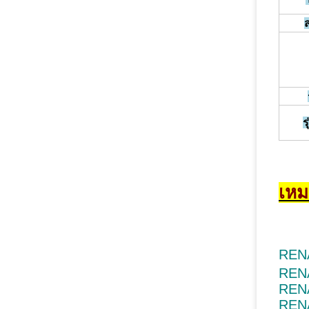
ส
ร
เหม
RENA
RENA
REN
RENA