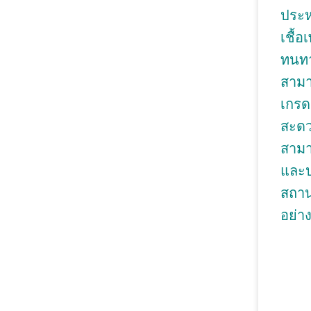
ประห
เชื้อ
ทนทา
สามา
เกร
สะดว
สามา
และป
สถาน
อย่า