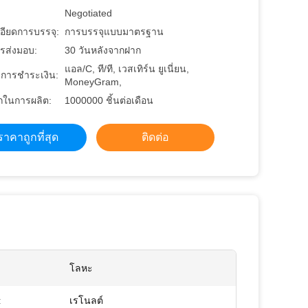
Negotiated
อียดการบรรจุ:
การบรรจุแบบมาตรฐาน
รส่งมอบ:
30 วันหลังจากฝาก
แอล/C, ที/ที, เวสเทิร์น ยูเนี่ยน,
ขการชำระเงิน:
MoneyGram,
ในการผลิต:
1000000 ชิ้นต่อเดือน
ราคาถูกที่สุด
ติดต่อ
โลหะ
:
เรโนลต์