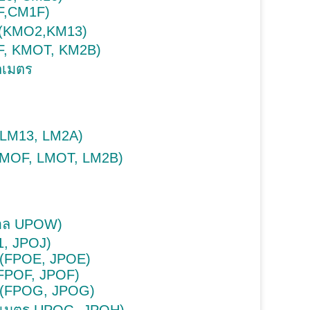
F,CM1F)
i (KMO2,KM13)
F, KMOT, KM2B)
ลเมตร
 LM13, LM2A)
LMOF, LMOT, LM2B)
อล UPOW)
, JPOJ)
(FPOE, JPOE)
FPOF, JPOF)
 (FPOG, JPOG)