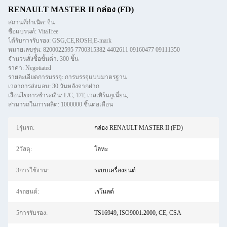
RENAULT MASTER II กล่อง (FD)
สถานที่กำเนิด: จีน
ชื่อแบรนด์: VitaTree
ได้รับการรับรอง: GSG,CE,ROSH,E-mark
หมายเลขรุ่น: 8200022595 7700315382 4402611 09160477 09111350
จำนวนสั่งซื้อขั้นต่ำ: 300 ชิ้น
ราคา: Negotiated
รายละเอียดการบรรจุ: การบรรจุแบบมาตรฐาน
เวลาการส่งมอบ: 30 วันหลังจากฝาก
เงื่อนไขการชำระเงิน: L/C, T/T, เวสเทิร์นยูเนี่ยน,
สามารถในการผลิต: 1000000 ชิ้นต่อเดือน
1รุ่นรถ:
กล่อง RENAULT MASTER II (FD)
2วัสดุ:
โลหะ
3การใช้งาน:
ระบบเครื่องยนต์
4รถยนต์:
เรโนลต์
5การรับรอง:
TS16949, ISO9001:2000, CE, CSA