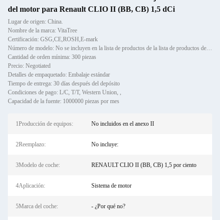
del motor para Renault CLIO II (BB, CB) 1,5 dCi
Lugar de origen: China.
Nombre de la marca: VitaTree
Certificación: GSG,CE,ROSH,E-mark
Número de modelo: No se incluyen en la lista de productos de la lista de productos de la lista de productos.
Cantidad de orden mínima: 300 piezas
Precio: Negotiated
Detalles de empaquetado: Embalaje estándar
Tiempo de entrega: 30 días después del depósito
Condiciones de pago: L/C, T/T, Western Union, ,
Capacidad de la fuente: 1000000 piezas por mes
1Producción de equipos:
No incluidos en el anexo II
2Reemplazo:
No incluye:
3Modelo de coche:
RENAULT CLIO II (BB, CB) 1,5 por ciento
4Aplicación:
Sistema de motor
5Marca del coche:
- ¿Por qué no?