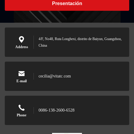
Presentación
4/F, No48, Ruta Longhexi, distrito de Baiyun, Guangzhou,
China
Address
cecilia@vitatc.com
E-mail
0086-138-2600-6528
Phone