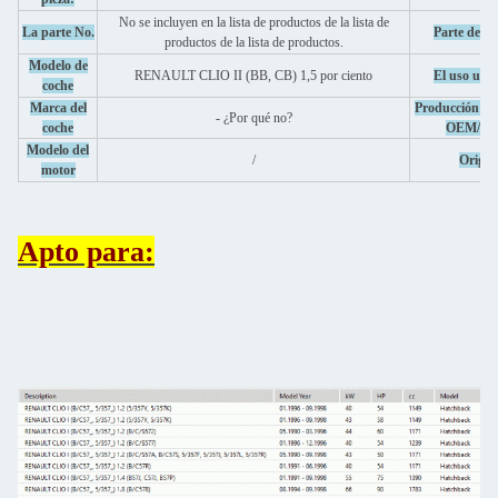
No se incluyen en la lista de productos de la lista de
La parte No.
Parte de la 
productos de la lista de productos.
Modelo de
RENAULT CLIO II (BB, CB) 1,5 por ciento
El uso univ
coche
Marca del
Producción de
- ¿Por qué no?
coche
OEM/O
Modelo del
/
Origen
motor
Apto para: