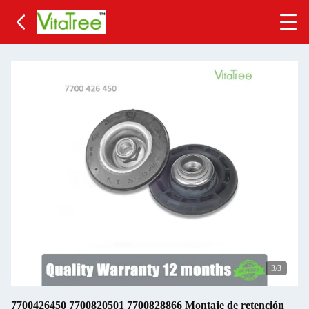
3
/3
7700426450 7700820501 7700828866 Montaje de retención