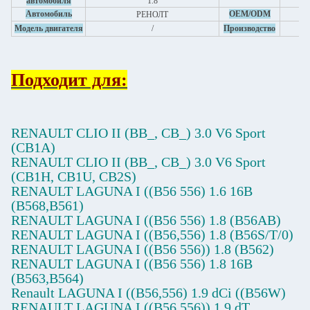
автомобиля
1.8
Да
Автомобиль
OEM/ODM
РЕНОЛТ
К
Модель двигателя
/
Производство
Подходит для:
RENAULT CLIO II (BB_, CB_) 3.0 V6 Sport
(CB1A)
RENAULT CLIO II (BB_, CB_) 3.0 V6 Sport
(CB1H, CB1U, CB2S)
RENAULT LAGUNA I ((B56 556) 1.6 16В
(B568,B561)
RENAULT LAGUNA I ((B56 556) 1.8 (B56AB)
RENAULT LAGUNA I ((B56,556) 1.8 (B56S/T/0)
RENAULT LAGUNA I ((B56 556)) 1.8 (B562)
RENAULT LAGUNA I ((B56 556) 1.8 16В
(B563,B564)
Renault LAGUNA I ((B56,556) 1.9 dCi ((B56W)
RENAULT LAGUNA I ((B56 556)) 1,9 dT