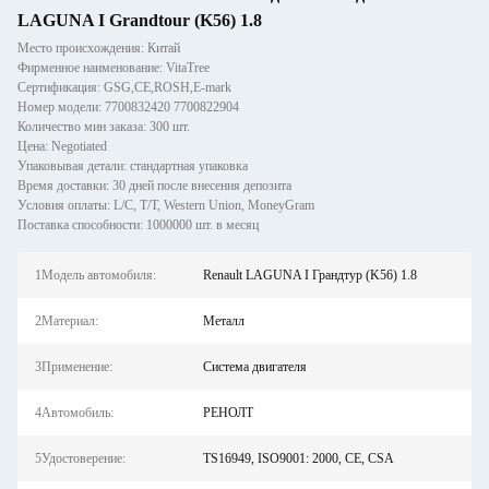
LAGUNA I Grandtour (K56) 1.8
Место происхождения: Китай
Фирменное наименование: VitaTree
Сертификация: GSG,CE,ROSH,E-mark
Номер модели: 7700832420 7700822904
Количество мин заказа: 300 шт.
Цена: Negotiated
Упаковывая детали: стандартная упаковка
Время доставки: 30 дней после внесения депозита
Условия оплаты: L/C, T/T, Western Union, MoneyGram
Поставка способности: 1000000 шт. в месяц
1Модель автомобиля:
Renault LAGUNA I Грандтур (K56) 1.8
2Материал:
Металл
3Применение:
Система двигателя
4Автомобиль:
РЕНОЛТ
5Удостоверение:
TS16949, ISO9001: 2000, CE, CSA