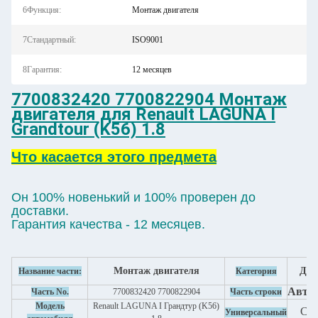
6Функция:
Монтаж двигателя
7Стандартный:
ISO9001
8Гарантия:
12 месяцев
7700832420 7700822904 Монтаж
двигателя для Renault LAGUNA I
Grandtour (K56) 1.8
Что касается этого предмета
Он 100% новенький и 100% проверен до
доставки.
Гарантия качества - 12 месяцев.
Монтаж двигателя
Дви
Название части:
Категория
Автоз
Часть No.
7700832420 7700822904
Часть строки
Модель
Renault LAGUNA I Грандтур (K56)
См.
Универсальный