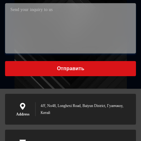
Отправить
4/F, No48, Longhexi Road, Baiyun District, Гуанчжоу,
Китай
Address