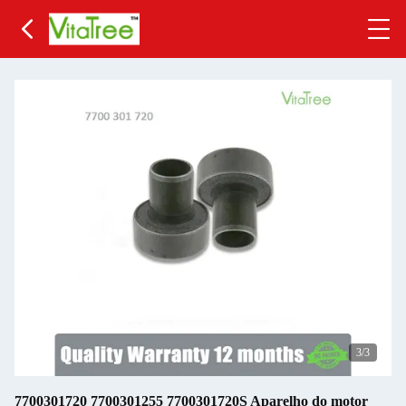
1
/3
7700301720 7700301255 7700301720S Aparelho do motor