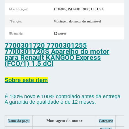
6Certificação:
TS16949, ISO9001: 2000, CE, CSA
7Função:
Montagem do motor do automóvel
8Garantia:
12 meses
7700301720 7700301255
7700301720S Aparelho do motor
para Renault KANGOO Express
(FCO/1) 1,5 dCi
Sobre este item
É 100% novo e 100% controlado antes da entrega.
A garantia de qualidade é de 12 meses.
Montagem do motor
Nome da peça:
Categoria