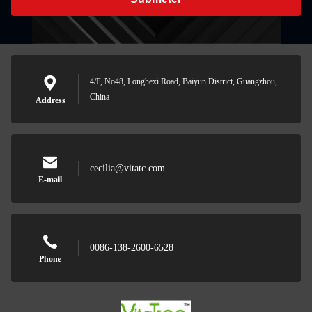
4/F, No48, Longhexi Road, Baiyun District, Guangzhou,
China
Address
cecilia@vitatc.com
E-mail
0086-138-2600-6528
Phone