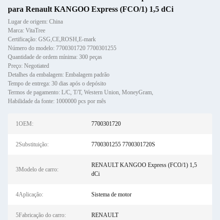
para Renault KANGOO Express (FCO/1) 1,5 dCi
Lugar de origem: China
Marca: VitaTree
Certificação: GSG,CE,ROSH,E-mark
Número do modelo: 7700301720 7700301255
Quantidade de ordem mínima: 300 peças
Preço: Negotiated
Detalhes da embalagem: Embalagem padrão
Tempo de entrega: 30 dias após o depósito
Termos de pagamento: L/C, T/T, Western Union, MoneyGram,
Habilidade da fonte: 1000000 pcs por mês
1OEM:
7700301720
2Substituição:
7700301255 7700301720S
RENAULT KANGOO Express (FCO/1) 1,5
3Modelo de carro:
dCi
4Aplicação:
Sistema de motor
5Fabricação do carro:
RENAULT