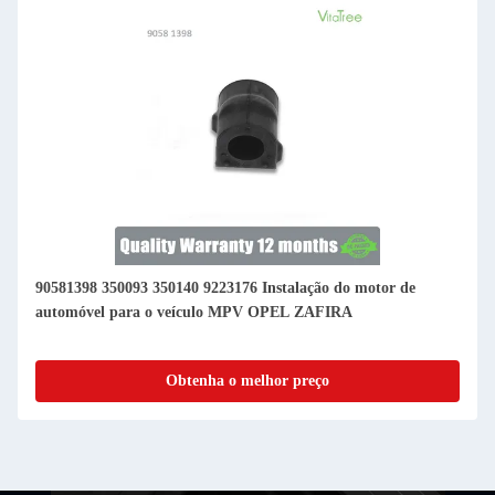
Instalação do motor de
9191309 90495585 423318 423302 Insta
 OPEL ZAFIRA
automóvel para a unidade OPEL VE
hor preço
Obtenha o melhor p