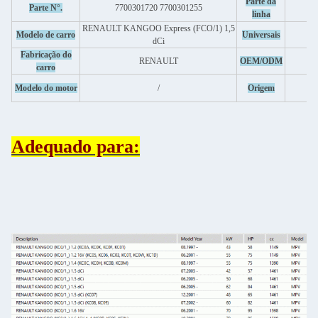
P
Parte da
Parte N°.
7700301720 7700301255
a
linha
RENAULT KANGOO Express (FCO/1) 1,5
V
Modelo de carro
Universais
dCi
Fabricação do
-
RENAULT
OEM/ODM
carro
Modelo do motor
/
Origem
Adequado para: