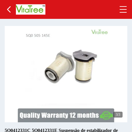
3
/3
5Q0412331C 5Q0412331E Suspensão de estabilizador de