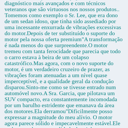
diagnóstico mais avançados e com técnicos
veteranos que são virtuosos nos nossos produtos..
Tomemos como exemplo o Sr. Lee, que era dono
de um sedan idoso, que tinha sido assediado por
uma incessante enxurrada de vibrações excessivas
do motor.Depois de ter substituído o suporte do
motor pela nossa oferta premium"A transformação
é nada menos do que surpreendente.O motor
tremeu com tanta ferocidade que parecia que todo
o carro estava à beira de um colapso
catastrófico.Mas agora, com o novo suporte do
motor, é um verdadeiro cruzeiro de prazer, as
vibrações foram atenuadas a um nível quase
imperceptível, e a qualidade geral da condução
disparou.Sinto-me como se tivesse entrado num
automóvel novo.A Sra. Garcia, que pilotava um
SUV compacto, era constantemente incomodada
por um barulho estridente que emanava da área
dos motores.Ela derramou"Dificilmente posso
expressar a magnitude do meu alívio. O motor
agora parece sólido e impecavelmente estável.Ele