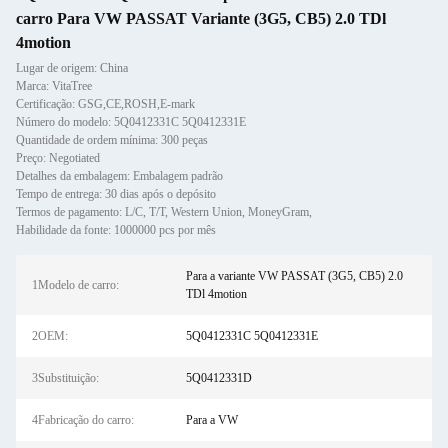
carro Para VW PASSAT Variante (3G5, CB5) 2.0 TDl
4motion
Lugar de origem: China
Marca: VitaTree
Certificação: GSG,CE,ROSH,E-mark
Número do modelo: 5Q0412331C 5Q0412331E
Quantidade de ordem mínima: 300 peças
Preço: Negotiated
Detalhes da embalagem: Embalagem padrão
Tempo de entrega: 30 dias após o depósito
Termos de pagamento: L/C, T/T, Western Union, MoneyGram,
Habilidade da fonte: 1000000 pcs por mês
Para a variante VW PASSAT (3G5, CB5) 2.0
1Modelo de carro:
TDl 4motion
2OEM:
5Q0412331C 5Q0412331E
3Substituição:
5Q0412331D
4Fabricação do carro:
Para a VW