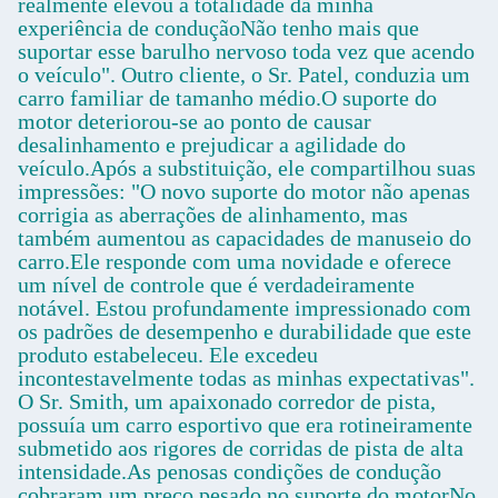
realmente elevou a totalidade da minha
experiência de conduçãoNão tenho mais que
suportar esse barulho nervoso toda vez que acendo
o veículo". Outro cliente, o Sr. Patel, conduzia um
carro familiar de tamanho médio.O suporte do
motor deteriorou-se ao ponto de causar
desalinhamento e prejudicar a agilidade do
veículo.Após a substituição, ele compartilhou suas
impressões: "O novo suporte do motor não apenas
corrigia as aberrações de alinhamento, mas
também aumentou as capacidades de manuseio do
carro.Ele responde com uma novidade e oferece
um nível de controle que é verdadeiramente
notável. Estou profundamente impressionado com
os padrões de desempenho e durabilidade que este
produto estabeleceu. Ele excedeu
incontestavelmente todas as minhas expectativas".
O Sr. Smith, um apaixonado corredor de pista,
possuía um carro esportivo que era rotineiramente
submetido aos rigores de corridas de pista de alta
intensidade.As penosas condições de condução
cobraram um preço pesado no suporte do motorNo