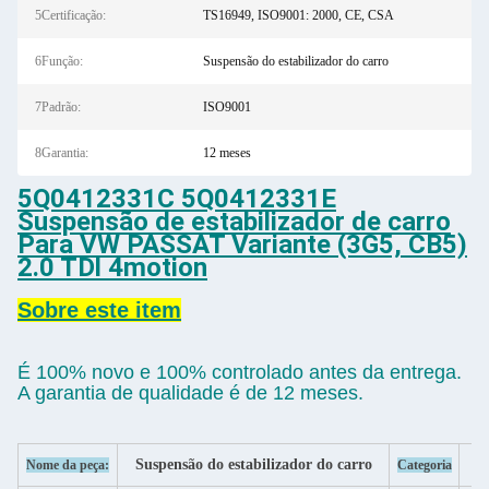
5Certificação:
TS16949, ISO9001: 2000, CE, CSA
6Função:
Suspensão do estabilizador do carro
7Padrão:
ISO9001
8Garantia:
12 meses
5Q0412331C 5Q0412331E
Suspensão de estabilizador de carro
Para VW PASSAT Variante (3G5, CB5)
2.0 TDl 4motion
Sobre este item
É 100% novo e 100% controlado antes da entrega.
A garantia de qualidade é de 12 meses.
Suspensão do estabilizador do carro
Nome da peça:
Categoria