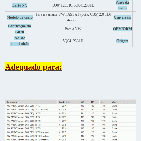
Parte da
Parte N°.
5Q0412331C 5Q0412331E
linha
Para a variante VW PASSAT (3G5, CB5) 2.0 TDl
Modelo de carro
Universais
4motion
Fabricação do
Para a VW
OEM/ODM
carro
No. de
5Q0412331D
Origem
substituição
Adequado para: