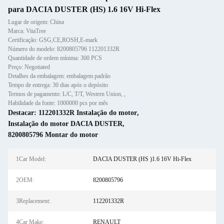
para DACIA DUSTER (HS) 1.6 16V Hi-Flex
Lugar de origem: China
Marca: VitaTree
Certificação: GSG,CE,ROSH,E-mark
Número do modelo: 8200805796 112201332R
Quantidade de ordem mínima: 300 PCS
Preço: Negotiated
Detalhes da embalagem: embalagem padrão
Tempo de entrega: 30 dias após o depósito
Termos de pagamento: L/C, T/T, Western Union, ,
Habilidade da fonte: 1000000 pcs por mês
Destacar:
112201332R Instalação do motor
,
Instalação do motor DACIA DUSTER
,
8200805796 Montar do motor
1Car Model:
DACIA DUSTER (HS )1.6 16V Hi-Flex
2OEM:
8200805796
3Replacement:
112201332R
4Car Make:
RENAULT