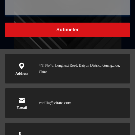
Submeter
4/F, No48, Longhexi Road, Baiyun District, Guangzhou,
China
Address
cecilia@vitatc.com
E-mail