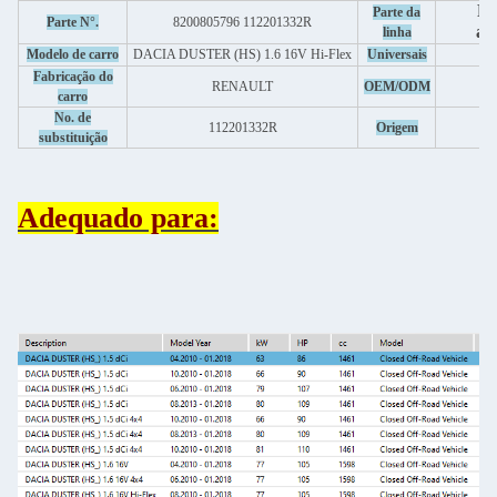
Pe
Parte da
Parte N°.
8200805796 112201332R
au
linha
Ve
Modelo de carro
DACIA DUSTER (HS) 1.6 16V Hi-Flex
Universais
Fabricação do
- 
RENAULT
OEM/ODM
carro
No. de
112201332R
Origem
substituição
Adequado para: