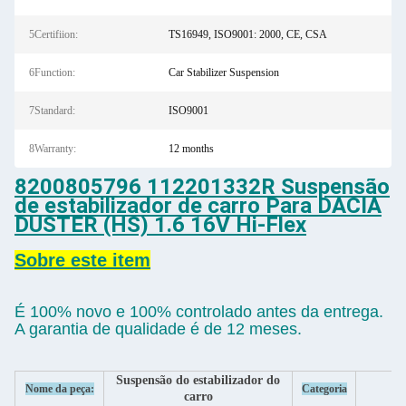
5Certifiion:
TS16949, ISO9001: 2000, CE, CSA
6Function:
Car Stabilizer Suspension
7Standard:
ISO9001
8Warranty:
12 months
8200805796 112201332R Suspensão
de estabilizador de carro Para DACIA
DUSTER (HS) 1.6 16V Hi-Flex
Sobre este item
É 100% novo e 100% controlado antes da entrega.
A garantia de qualidade é de 12 meses.
Suspensão do estabilizador do
Nome da peça:
Categoria
carro