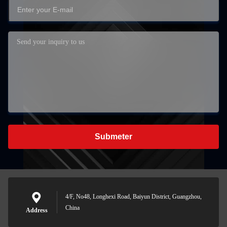
Submeter
4/F, No48, Longhexi Road, Baiyun District, Guangzhou,
China
Address