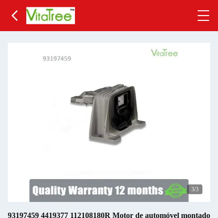
3
/3
93197459 4419377 112108180R Motor de automóvel montado