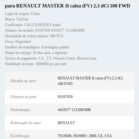
para RENAULT MASTER II caixa (FV) 2.3 dCi 100 FWD
Lugar de origem: China
Marca: VitaTree
Certificação: GSG,CE,ROSH,E-mark
Número do modelo: 93197459 4419377 112108180R
Quantidade de ordem mínima: 300 PCS
Preço: Negotiated
Detalhes da embalagem: Embalagem padrão
Tempo de entrega: 30 dias após o depósito
Termos de pagamento: L/C, T/T, Western Union, MoneyGram,
Habilidade da fonte: 1000000 pcs por mês
RENAULT MASTER II caixa (FV) 2,3 dCi
1Modelo de carro:
100 FWD
2Número da parte:
93197459
3Substituição:
4419377 112108180R
4Fabricação do carro:
RENAULT
5Certificação:
TS16949, ISO9001: 2000, CE, CSA