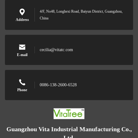
4/F, No48, Longhexi Road, Baiyun District, Guangzhou,
China
Address
cecilia@vitatc.com
E-mail
0086-138-2600-6528
Phone
Guangzhou Vita Industrial Manufacturing Co.,
Ltd.