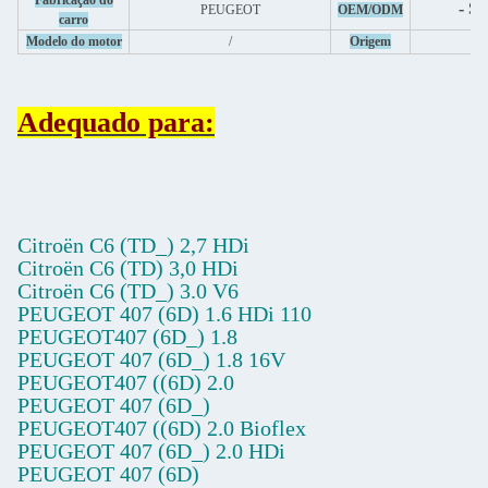
Fabricação do
- Si
PEUGEOT
OEM/ODM
carro
C
Modelo do motor
/
Origem
Adequado para:
Citroën C6 (TD_) 2,7 HDi
Citroën C6 (TD) 3,0 HDi
Citroën C6 (TD_) 3.0 V6
PEUGEOT 407 (6D) 1.6 HDi 110
PEUGEOT407 (6D_) 1.8
PEUGEOT 407 (6D_) 1.8 16V
PEUGEOT407 ((6D) 2.0
PEUGEOT 407 (6D_)
PEUGEOT407 ((6D) 2.0 Bioflex
PEUGEOT 407 (6D_) 2.0 HDi
PEUGEOT 407 (6D)