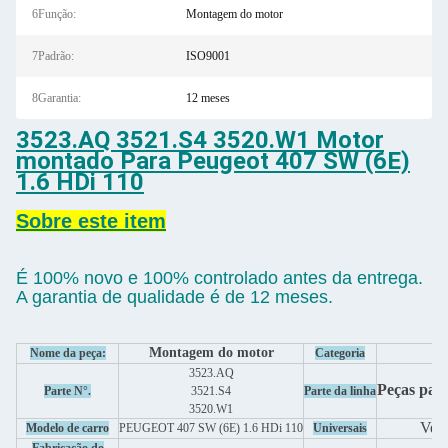
6Função:
Montagem do motor
7Padrão:
ISO9001
8Garantia:
12 meses
3523.AQ 3521.S4 3520.W1 Motor
montado Para Peugeot 407 SW (6E)
1.6 HDi 110
Sobre este item
É 100% novo e 100% controlado antes da entrega.
A garantia de qualidade é de 12 meses.
Montagem do motor
M
Nome da peça:
Categoria
3523.AQ
Peças par
Parte N°.
3521.S4
Parte da linha
3520.W1
Ver 
Modelo de carro
PEUGEOT 407 SW (6E) 1.6 HDi 110
Universais