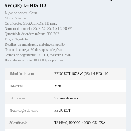
SW (6E) 1.6 HDi 110
Lugar de origem: China
Marca: VitaTree
Certificação: GSG,CE,ROSH,E-mark
Número do modelo: 3523.AQ 3521.S4 3520.W1
Quantidade de ordem mínima: 300 PCS
Preço: Negotiated
Detalhes da embalagem: embalagem padrão
Tempo de entrega: 30 dias após o depósito
Termos de pagamento: L/C, T/T, Western Union,
Habilidade da fonte: 1000000 pcs por mês
1Modelo de carro:
PEUGEOT 407 SW (6E) 1.6 HDi 110
2Material:
Metal
3Aplicação:
Sistema de motor
4Fabricação do carro:
PEUGEOT
5Certificação:
TS16949, ISO9001: 2000, CE, CSA