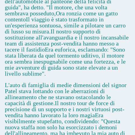
dell'automobile al panteone della felicità di
guida", ha detto. "Il motore, che una volta
sembrava posseduto,Ora ronzia come un gatto
contentoIl viaggio è stato trasformato in
un'esperienza sontuosa, simile a pilotare un carro
di lusso su misura.Il nostro supporto di
sostituzione all'avanguardia e il nostro incansabile
team di assistenza post-vendita hanno messo a
tacere il fastidioEra euforica, esclamando: "Sono
stata liberata da quel tormento uditivo, il motore
ora sembra inespugnabile come una fortezza, e le
mie avventure di guida sono state elevate a un
livello sublime".
L'auto di famiglia di medie dimensioni del signor
Patel stava lottando con le aberrazioni di
allineamento che ne stavano ostacolando le
capacità di gestione.Il nostro tour de force di
precisione di un supporto e i nostri virtuosi post-
vendita hanno lavorato la loro magiaEra
visibilmente stupefatto, condividendo: "Questa
nuova staffa non solo ha esorcizzato i demoni
dell'allineamento, ma ha imbevuto la mia auto di