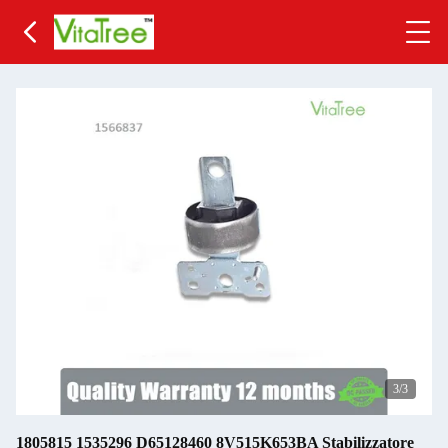
3
/3
1805815 1535296 D65128460 8V515K653BA Stabilizzatore