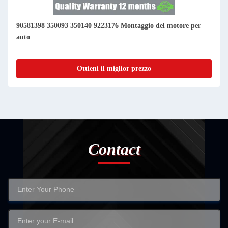
90581398 350093 350140 9223176 Montaggio del motore per
auto
Ottieni il miglior prezzo
Contact