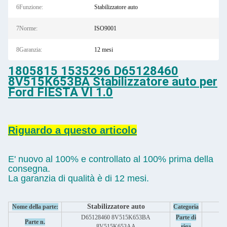
6Funzione:
Stabilizzatore auto
7Norme:
ISO9001
8Garanzia:
12 mesi
1805815 1535296 D65128460
8V515K653BA Stabilizzatore auto per
Ford FIESTA VI 1.0
Riguardo a questo articolo
E' nuovo al 100% e controllato al 100% prima della
consegna.
La garanzia di qualità è di 12 mesi.
Stabilizzatore auto
Nome della parte:
Categoria
P
D65128460 8V515K653BA
Parte di
Parte n.
au
8V515K653AA
riga