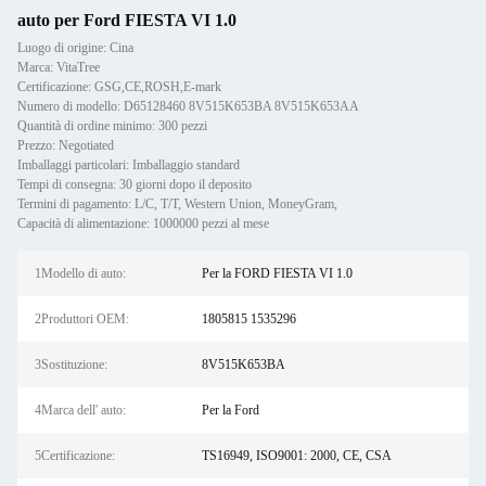
auto per Ford FIESTA VI 1.0
Luogo di origine: Cina
Marca: VitaTree
Certificazione: GSG,CE,ROSH,E-mark
Numero di modello: D65128460 8V515K653BA 8V515K653AA
Quantità di ordine minimo: 300 pezzi
Prezzo: Negotiated
Imballaggi particolari: Imballaggio standard
Tempi di consegna: 30 giorni dopo il deposito
Termini di pagamento: L/C, T/T, Western Union, MoneyGram,
Capacità di alimentazione: 1000000 pezzi al mese
1Modello di auto:
Per la FORD FIESTA VI 1.0
2Produttori OEM:
1805815 1535296
3Sostituzione:
8V515K653BA
4Marca dell' auto:
Per la Ford
5Certificazione:
TS16949, ISO9001: 2000, CE, CSA