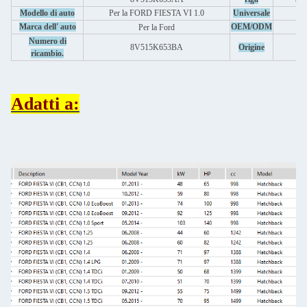
C
Modello di auto
Per la FORD FIESTA VI 1.0
Universale
Marca dell' auto
OEM/ODM
Per la Ford
Numero di
8V515K653BA
Origine
ricambio.
Adatti a: