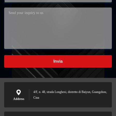
Invia
4/F, n. 48, strada Longhexi, distretto di Baiyun, Guangzhou,
Cina
Address