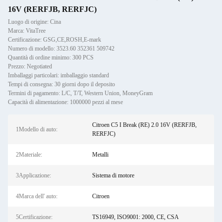
16V (RERFJB, RERFJC)
Luogo di origine: Cina
Marca: VitaTree
Certificazione: GSG,CE,ROSH,E-mark
Numero di modello: 3523.60 352361 509742
Quantità di ordine minimo: 300 PCS
Prezzo: Negotiated
Imballaggi particolari: imballaggio standard
Tempi di consegna: 30 giorni dopo il deposito
Termini di pagamento: L/C, T/T, Western Union, MoneyGram
Capacità di alimentazione: 1000000 pezzi al mese
Citroen C5 I Break (RE) 2.0 16V (RERFJB,
1Modello di auto:
RERFJC)
2Materiale:
Metalli
3Applicazione:
Sistema di motore
4Marca dell' auto:
Citroen
5Certificazione:
TS16949, ISO9001: 2000, CE, CSA