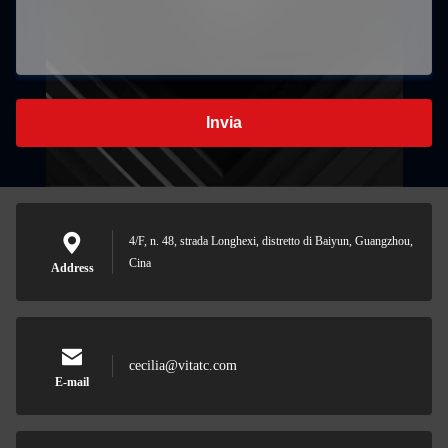
Invia
4/F, n. 48, strada Longhexi, distretto di Baiyun, Guangzhou,
Cina
Address
cecilia@vitatc.com
E-mail