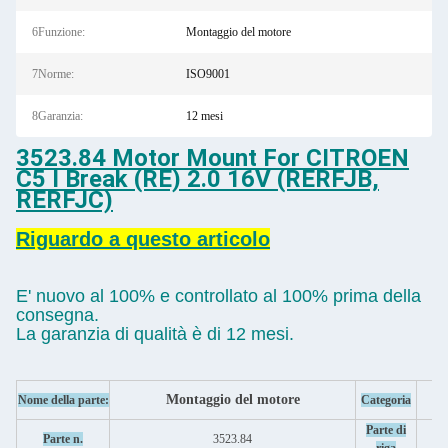
6Funzione:
Montaggio del motore
7Norme:
ISO9001
8Garanzia:
12 mesi
3523.84 Motor Mount For CITROEN
C5 I Break (RE) 2.0 16V (RERFJB,
RERFJC)
Riguardo a questo articolo
E' nuovo al 100% e controllato al 100% prima della
consegna.
La garanzia di qualità è di 12 mesi.
Montaggio del motore
Nome della parte:
Categoria
Parte di
Parte n.
3523.84