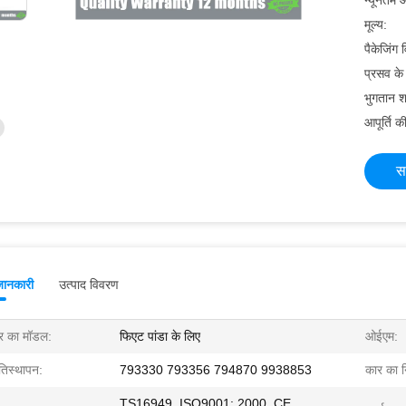
न्यूनतम आ
मूल्य:
पैकेजिंग
प्रसव क
भुगतान शर्
आपूर्ति की
स
जानकारी
उत्पाद विवरण
र का मॉडल:
फिएट पांडा के लिए
ओईएम:
रतिस्थापन:
793330 793356 794870 9938853
कार का नि
TS16949, ISO9001: 2000, CE,