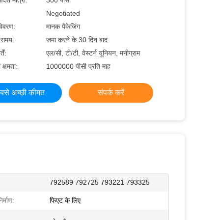
देश मात्रा:
300 पीसी
Negotiated
 विवरण:
मानक पैकेजिंग
े समय:
जमा करने के 30 दिन बाद
तें:
एल/सी, टी/टी, वेस्टर्न यूनियन, मनीग्राम
 क्षमता:
1000000 पीसी प्रति माह
बसे अच्छी कीमत
संपर्क करें
792589 792725 793221 793325
र्माण:
फिएट के लिए