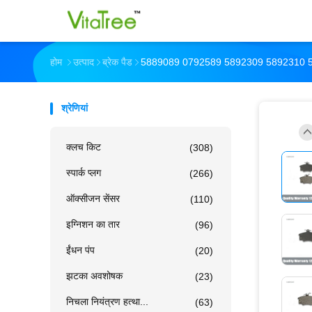
होम
उत्पाद
ब्रेक पैड
5889089 0792589 5892309 5892310 589
श्रेणियां
क्लच किट
(308)
स्पार्क प्लग
(266)
ऑक्सीजन सेंसर
(110)
इग्निशन का तार
(96)
ईंधन पंप
(20)
झटका अवशोषक
(23)
निचला नियंत्रण हत्था...
(63)