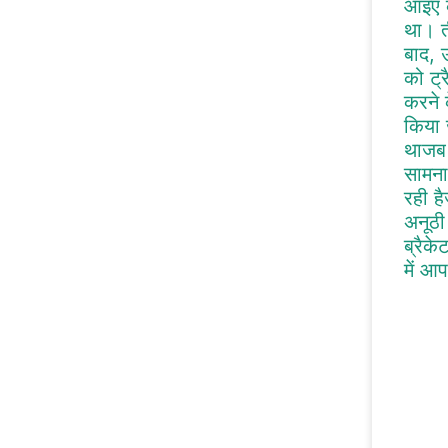
आइए क
था। ती
बाद, उ
को ट्
करने 
किया 
थाजब 
सामना
रही ह
अनूठी
ब्रैक
में आप