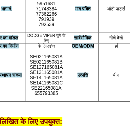
5951681
भाग नं.
71748384
भाग पंक्ति
ऑटो पार्ट्स
77362266
791939
792539
DODGE VIPER कूपे के
र का मॉडल
सार्वभौमिक
नीचे देखें
लिए
 का निर्माण
के लिए
OEM/ODM
हाँ
डोज
SE021165081A
SE021165081B
SE127165081A
SE131165081A
स्थापन संख्या
उत्पत्ति
चीन
SE141165081A
SE141165081C
SE22165081A
655793385
नलिखित के लिए उपयुक्त: