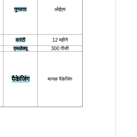
गुणवत्ता
ओईएम
वारंटी
12 महीने
एमओक्यू
300 पीसी
पैकेजिंग
मानक पैकेजिंग