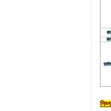
का
कार
प्रति
निम्