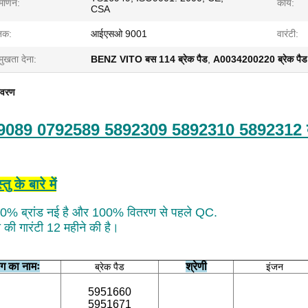
रमाणन:
कार्य:
CSA
नक:
आईएसओ 9001
वारंटी:
मुखता देना:
BENZ VITO बस 114 ब्रेक पैड
,
A0034200220 ब्रेक पैड
िवरण
9089 0792589 5892309 5892310 5892312 ब्
तु के बारे में
0% ब्रांड नई है और 100% वितरण से पहले QC.
ता की गारंटी 12 महीने की है।
ग का नामः
श्रेणी
ब्रेक पैड
इंजन
5951660
5951671