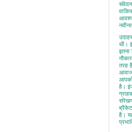
संवेद
वाकिफ
आवश्य
नवीनतम
उदाहर
थी। इ
इतना 
नौकाय
तरह है
आवाज 
आपको 
है। इ
ग्राह
संरेख
ब्रैक
है। य
प्रभाव