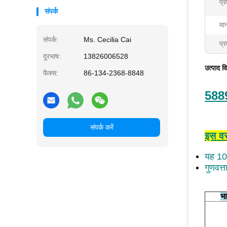
प्
संपर्क
मा
संपर्क:
Ms. Cecilia Cai
प्र
दूरभाष:
13826006528
उत्पाद व
फैक्स:
86-134-2368-8848
588
संपर्क करें
इस वस्
यह 10
गुणवत्
भा