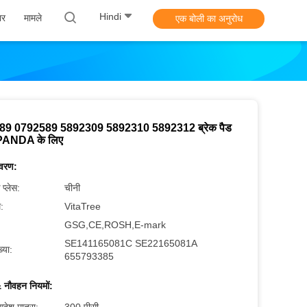
Hindi
ार
मामले
एक बोली का अनुरोध
89 0792589 5892309 5892310 5892312 ब्रेक पैड
PANDA के लिए
िवरण:
 प्लेस:
चीनी
म:
VitaTree
GSG,CE,ROSH,E-mark
SE141165081C SE22165081A
्या:
655793385
 नौवहन नियमों: