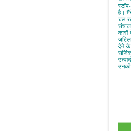
स्टॉप
है। म
चल रहा
संचाल
कारों
जटिल व
देने 
सर्जि
उत्पा
उनकी 