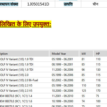
स्थापन संख्या
1J0501541D
उत्पत्ति
चीन
नलिखित के लिए उपयुक्त: