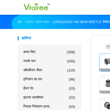
होम
उत्पाद
इंजन माउंट
1J0501541D VW NEW BEETLE कैब्रिबल क
श्रेणियां
क्लच किट
(308)
स्पार्क प्लग
(266)
ऑक्सीजन सेंसर
(110)
इग्निशन का तार
(96)
ईंधन पंप
(20)
झटका अवशोषक
(23)
निचला नियंत्रण हत्था...
(63)