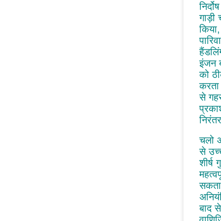
निर्दो
गाड़ी
किया,
पारिव
हैंडल
इंजन 
को ठी
करता 
से गह
प्रका
निरंत
चलो आ
से उच
शीर्ष 
महत्वप
सकता 
अनियं
बाद स
वाणिज