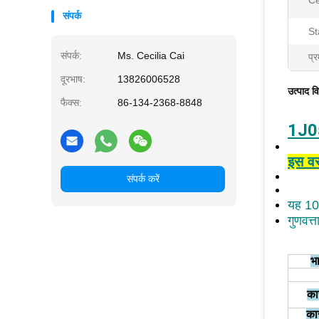
Ce
संपर्क
St
संपर्क:
Ms. Cecilia Cai
प्र
दूरभाष:
13826006528
उत्पाद व
फैक्स:
86-134-2368-8848
1J0
इस वस्
संपर्क करें
यह 10
गुणवत्
भ
का
कार