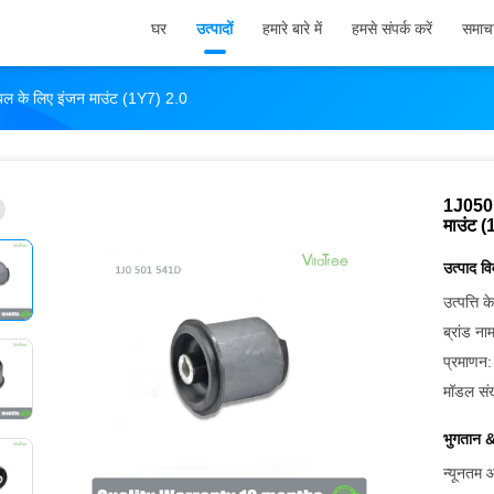
घर
उत्पादों
हमारे बारे में
हमसे संपर्क करें
समाच
े लिए इंजन माउंट (1Y7) 2.0
1J050
माउंट 
उत्पाद व
उत्पत्ति के
ब्रांड ना
प्रमाणन:
मॉडल संख
भुगतान &
न्यूनतम आ