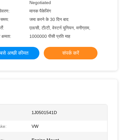
Negotiated
 विवरण:
मानक पैकेजिंग
े समय:
जमा करने के 30 दिन बाद
तें:
एल/सी, टी/टी, वेस्टर्न यूनियन, मनीग्राम,
 क्षमता:
1000000 पीसी प्रति माह
बसे अच्छी कीमत
संपर्क करें
1J0501541D
ke:
VW