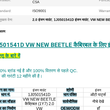
rtifiion:
Functi
CSA
andard:
ISO9001
Warran
मुखता देना:
2.0 इंजन माउंट
,
1J0501541D इंजन माउंट
,
VW NEW BEETL
िवरण
501541D VW NEW BEETLE कैब्रिबल के लिए इंज
तु के बारे में
0% ब्रांड नई है और 100% वितरण से पहले QC.
ता की गारंटी 12 महीने की है।
ाग का नामः
श्रेणी
इंजन माउंट
इंजन
भाग नं.
1J0501541D
भाग पंक्ति
ऑटो पार्ट्स
VW NEW BEETLE
र का मॉडल
सार्वभौमिक
नीचे देखें
कैब्रिबल (1Y7) 2.0
 का निर्माण
OEM/ODM
हाँ
VW