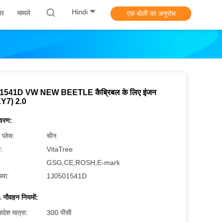
Hindi
ार
मामले
एक बोली का अनुरोध
1541D VW NEW BEETLE कैब्रिबल के लिए इंजन
(1Y7) 2.0
िवरण:
 प्लेस:
चीन
म:
VitaTree
GSG,CE,ROSH,E-mark
्या:
1J0501541D
 नौवहन नियमों:
देश मात्रा:
300 पीसी