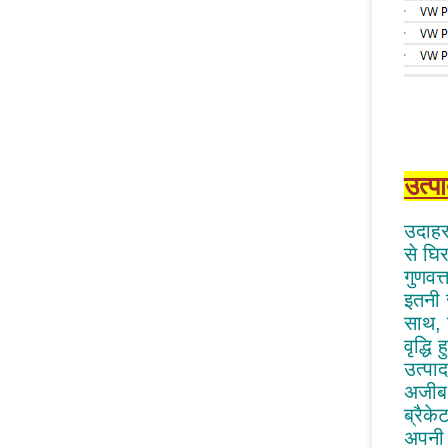
उत्प
उदाहर
से घि
गुणवत्
इतनी 
साथ, 
वृद्ध
उत्पा
अजीब 
ब्रैके
अपनी 