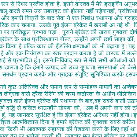
ष रूप से स्थिर प्रतीत होता है. इसने वास्तव में मेरे ड्राइविंग अनु
 चालू करते समय उस घबराहट को झेलना नहीं पड़ेगायहाँ, प्रतिस्था
 और हमारी बिक्री के बाद सेवा ने एक निर्बाध स्थापना और ग्रा
ारिक कार चलाया. उसके पूर्व इंजन ब्रैकेट में खराबी आ गई थी,
िंग पर प्रतिकूल प्रभाव पड़ा। पुराने ब्रैकेट की खराब गुणवत्ता
ब्रैकेट के साथ प्रतिस्थापन पोस्ट, उन्होंने अपनी छापें साझा की
क किया है बल्कि कार की हैंडलिंग क्षमताओं को भी बढ़ाया है।य
है और एक नियंत्रण का स्तर प्रदान करता है जो वास्तव में उल्लेख
राई से प्रभावित हूं। इसने निर्विवाद रूप से मेरी सभी अपेक्षाओ
श डालता है कि हमारे उत्पाद की उच्च गुणवत्ता समस्याओं को कैस
र समर्थन प्रदान करके और ग्राहक संतुष्टि सुनिश्चित करके इसक
गे कुछ अतिरिक्त और समान रूप से सम्मोहक मामलों का अन्वेषण 
्च तीव्रता वाले ट्रैक रेसिंग की चरम कठोरता के अधीन थीलेकिन 
गुणवत्ता वाले इंजन ब्रैकेट की स्थापना के बाद,वह सबसे बालों उठान
ूर्ण वृद्धि से चकित थाउन्होंने घोषणा की, "अब मैं अपनी कार को ट
हूं, यह जानकर सुरक्षित हूं कि इंजन ब्रैकेट अस्थिर नहीं होगा।
त्रित आत्मविश्वास दिया है"हमारे ब्रैकेट की गुणवत्ता सबसे कठिन
ेवा किसी भी आवश्यक सहायता की पेशकश करने के लिए वहाँ था।
्यिक वैन पर भरोसा करती थी, लगातार मूल इंजन ब्रैकेट पर खड़ी