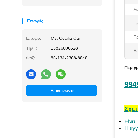
Αν
Επαφές
Πι
Π
Επαφές:
Ms. Cecilia Cai
Τηλ.::
13826006528
Επ
Φαξ:
86-134-2368-8848
Περιγ
994
Επικοινωνία
Σχετ
Είναι
Η εγγ