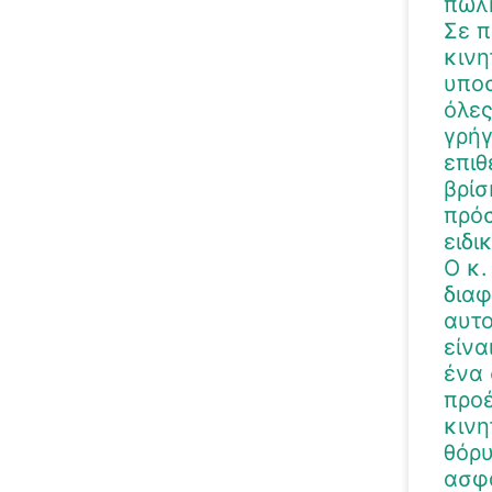
πώλη
Σε π
κινη
υποσ
όλες
γρήγ
επιθ
βρίσ
πρόσ
ειδι
Ο κ.
διαφ
αυτο
είνα
ένα 
προέ
κινη
θόρυ
ασφα