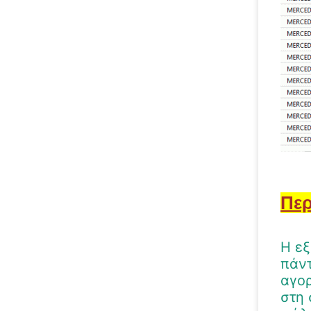
Περ
Η εξ
πάντ
αγορ
στη 