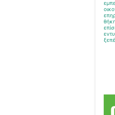
εμπε
οικο
επηρ
θήκη
επίσ
εντυ
ξεπέ