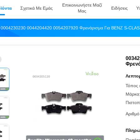
Επικοινωνήστε Μαζί
ϊόντα
Σχετικά Με Εμάς
Ειδήσεις
Υ
Μας
 0004230230 0044204420 0054207920 Φρενάρισμα Για BENZ S-CLAS
00342
Φρενά
Λεπτομ
Τόπος 
Μάρκα
Πιστοπ
Αριθμό
Πληρω