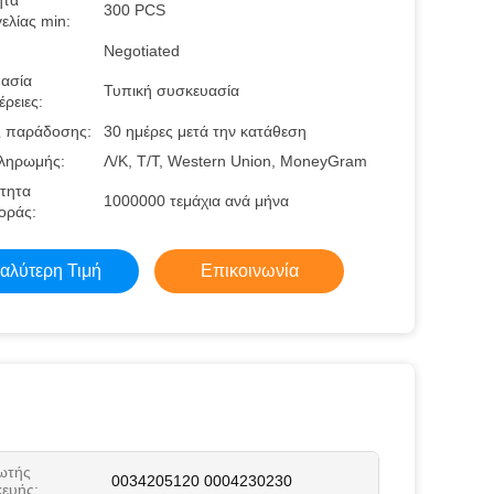
ητα
300 PCS
ελίας min:
Negotiated
ασία
Τυπική συσκευασία
ρειες:
 παράδοσης:
30 ημέρες μετά την κατάθεση
ληρωμής:
Λ/Κ, Τ/Τ, Western Union, MoneyGram
τητα
1000000 τεμάχια ανά μήνα
οράς:
αλύτερη Τιμή
Επικοινωνία
ωτής
0034205120 0004230230
ευής: