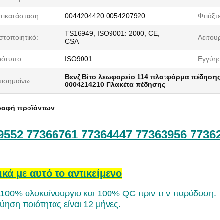
τικατάσταση:
0044204420 0054207920
Φτιάξτ
TS16949, ISO9001: 2000, CE,
στοποιητικό:
Λειτουρ
CSA
ρότυπο:
ISO9001
Εγγύησ
Βενζ Βίτο λεωφορείο 114 πλατφόρμα πέδηση
ισημαίνω:
0004214210 Πλακέτα πέδησης
ραφή προϊόντων
9552 77366761 77364447 77363956 7736
ικά με αυτό το αντικείμενο
 100% ολοκαίνουργιο και 100% QC πριν την παράδοση.
ύηση ποιότητας είναι 12 μήνες.