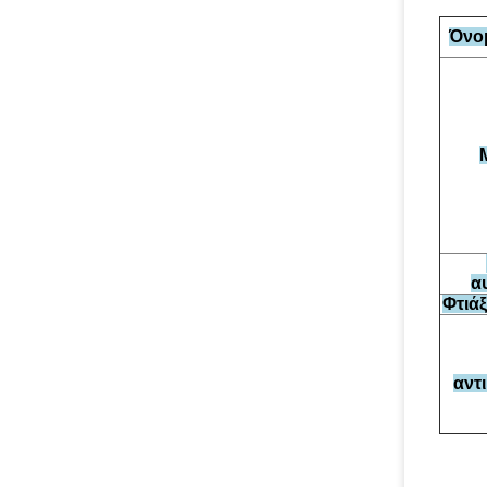
Όνο
α
Φτιάξ
αντ