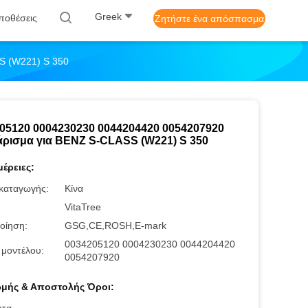
Greek
ποθέσεις
Ζητήστε ένα απόσπασμα
S (W221) S 350
05120 0004230230 0044204420 0054207920
ρισμα για BENZ S-CLASS (W221) S 350
έρειες:
καταγωγής:
Κίνα
:
VitaTree
οίηση:
GSG,CE,ROSH,E-mark
0034205120 0004230230 0044204420
 μοντέλου:
0054207920
μής & Αποστολής Όροι: