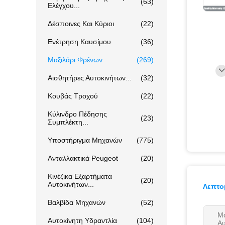
(63)
Ελέγχου...
Δέσποινες Και Κύριοι
(22)
Ενέτρηση Καυσίμου
(36)
Μαξιλάρι Φρένων
(269)
Αισθητήρες Αυτοκινήτων...
(32)
Κουβάς Τροχού
(22)
Κύλινδρο Πέδησης
(23)
Συμπλέκτη...
Υποστήριγμα Μηχανών
(775)
Ανταλλακτικά Peugeot
(20)
Κινέζικα Εξαρτήματα
(20)
Αυτοκινήτων...
Λεπτο
Βαλβίδα Μηχανών
(52)
Μ
Αυτοκίνητη Υδραντλία
(104)
Αυ