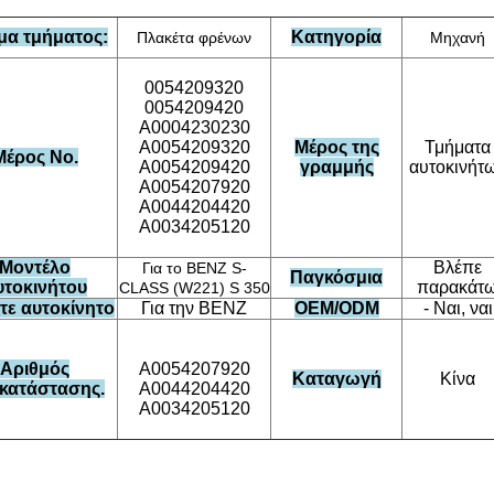
μα τμήματος:
Κατηγορία
Πλακέτα φρένων
Μηχανή
0054209320
0054209420
Α0004230230
Α0054209320
Μέρος της
Τμήματα
Μέρος Νο.
Α0054209420
γραμμής
αυτοκινήτ
Α0054207920
Α0044204420
Α0034205120
Μοντέλο
Βλέπε
Για το BENZ S-
Παγκόσμια
υτοκινήτου
παρακάτ
CLASS (W221) S 350
τε αυτοκίνητο
Για την BENZ
OEM/ODM
- Ναι, ναι
Αριθμός
Α0054207920
Καταγωγή
Κίνα
ικατάστασης.
Α0044204420
Α0034205120