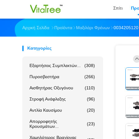
Σπίτι
Προ
Αρχική Σελίδα
Προϊόντα
Μαξιλάρι Φρένων
0034205120
Κατηγορίες
Εξαρτήσεις Συμπλεκτών...
(308)
Πυροσβεστήρα
(266)
Αισθητήρας Οξυγόνου
(110)
Στροφή Ανάφλεξης
(96)
Αντλία Καυσίμου
(20)
Απορροφητής
(23)
Κρουσμάτων...
Χαμηλότερος Βραχίονας