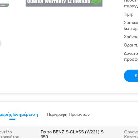
Ποσότ
παραγγ
Τιμή:
Συσκευ
λεπτομέ
Χρόνος
Όροι π
Δυνατό
προσφ
Κ
μερής Ενημέρωση
Περιγραφή Προϊόντων
οντέλο
Για το BENZ S-CLASS (W221) S
Οργαν
τοκινήτου:
350
Κατασκ