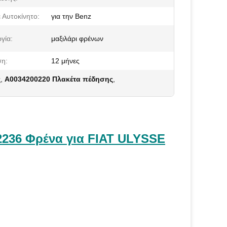
ε Αυτοκίνητο:
για την Benz
γία:
μαξιλάρι φρένων
η:
12 μήνες
ς
,
Α0034200220 Πλακέτα πέδησης
,
2236 Φρένα για FIAT ULYSSE