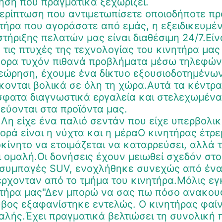
ση που πραγματικά ξεχωρίζει.
ερίπτωση που αντιμετωπίσετε οποιοδήποτε πρ
τήρα που αγοράσατε από εμάς, η εξειδικευμέ
τήριξης πελατών μας είναι διαθέσιμη 24/7.Είν
 τις πτυχές της τεχνολογίας του κινητήρα μα
ορα τυχόν πιθανά προβλήματα μέσω τηλεφώνου
εώρηση, έχουμε ένα δίκτυο εξουσιοδοτημένω
κονται βολικά σε όλη τη χώρα.Αυτά τα κέντρα 
φατα διαγνωστικά εργαλεία και στελεχωμένα
κεύονται στα προϊόντα μας.
 Λη είχε ένα παλιό σεντάν που είχε υπερβολικ
ορά είναι η νύχτα και η μέραΟ κινητήρας έτρε
κίνητο να ετοιμάζεται να καταρρεύσει, αλλά τ
ι ομαλή.Οι δονήσεις έχουν μειωθεί σχεδόν στο
συμπαγές SUV, ενοχλήθηκε συνεχώς από ένα
ρχονταν από το τμήμα του κινητήρα.Μόλις εγ
τήρα μας"Δεν μπορώ να σας πω πόσο ανακουφ
βος εξαφανίστηκε εντελώς. Ο κινητήρας φαίν
λής.Έχει πραγματικά βελτιώσει τη συνολική π