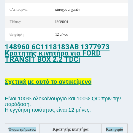
6Λειτουργία:
κάτοχος μηχανών
7Τύπος:
ISO9001
8Εγγύηση:
12 μήνες
148960 6C1118183AB 1377973
Κρατητής κινητήρα για FORD
TRANSIT BOX 2.2 TDCi
Σχετικά με αυτό το αντικείμενο
Είναι 100% ολοκαίνουργιο και 100% QC πριν την
παράδοση.
Η εγγύηση ποιότητας είναι 12 μήνες.
Κρατητής κινητήρα
Όνομα τμήματος:
Κατηγορία