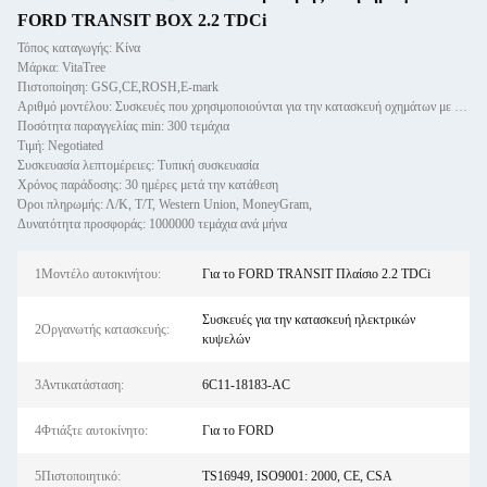
FORD TRANSIT BOX 2.2 TDCi
Τόπος καταγωγής: Κίνα
Μάρκα: VitaTree
Πιστοποίηση: GSG,CE,ROSH,E-mark
Αριθμό μοντέλου: Συσκευές που χρησιμοποιούνται για την κατασκευή οχημάτων με κινητήρα
Ποσότητα παραγγελίας min: 300 τεμάχια
Τιμή: Negotiated
Συσκευασία λεπτομέρειες: Τυπική συσκευασία
Χρόνος παράδοσης: 30 ημέρες μετά την κατάθεση
Όροι πληρωμής: Λ/Κ, Τ/Τ, Western Union, MoneyGram,
Δυνατότητα προσφοράς: 1000000 τεμάχια ανά μήνα
1Μοντέλο αυτοκινήτου:
Για το FORD TRANSIT Πλαίσιο 2.2 TDCi
Συσκευές για την κατασκευή ηλεκτρικών
2Οργανωτής κατασκευής:
κυψελών
3Αντικατάσταση:
6C11-18183-AC
4Φτιάξτε αυτοκίνητο:
Για το FORD
5Πιστοποιητικό:
TS16949, ISO9001: 2000, CE, CSA