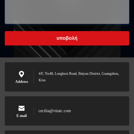
υποβολή
4/F, No48, Longhexi Road, Baiyun District, Guangzhou,
Κίνα
Address
cecilia@vitatc.com
E-mail