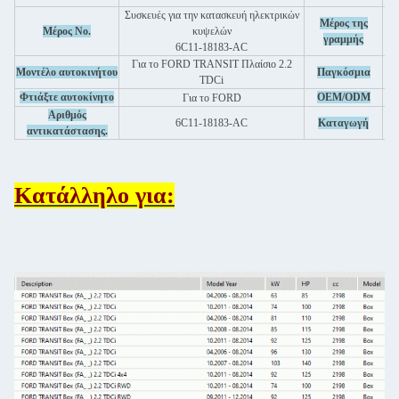
Συσκευές για την κατασκευή ηλεκτρικών
Μέρος της
Μέρος Νο.
κυψελών
γραμμής
6C11-18183-AC
Για το FORD TRANSIT Πλαίσιο 2.2
Μοντέλο αυτοκινήτου
Παγκόσμια
TDCi
Φτιάξτε αυτοκίνητο
OEM/ODM
Για το FORD
Αριθμός
6C11-18183-AC
Καταγωγή
αντικατάστασης.
Κατάλληλο για: