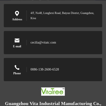
4/F, No48, Longhexi Road, Baiyun District, Guangzhou,
Κίνα
Address
cecilia@vitatc.com
E-mail
0086-138-2600-6528
Phone
Guangzhou Vita Industrial Manufacturing Co.,