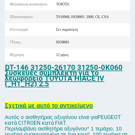
4Κατασκευή αυτοκινήτου:
ΤΟΙΟΤΑ
5Πιστοποιητικό:
TS16949, ISO9001: 2000, CE, CSA
6Λειτουργία:
Σετ συμπλέκτη
7Τύπος:
ISO9001
8Εγγύηση:
12 μήνες
DT-146 31250-26170 31250-0K060
Συσκευές συμπλέκτη για το
λεωφορείο TOYOTA HIACE IV
(_H1_H2) 2.5
Σχετικά με αυτό το αντικείμενο
PEUGEOT
Αυτός ο αισθητήρας οξυγόνου είναι για
κατά CITROEN κατά FIAT.
Περιλαμβάνει αισθητήρα οξυγόνου* 1 τεμάχιο, 10
τεμάχια συσκευασμένα σε ένα κουτί, 100 τεμάχια σε