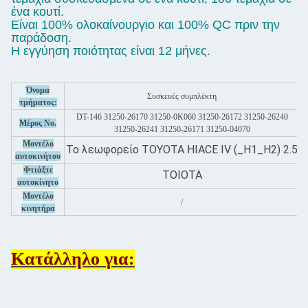
ένα κουτί.
Είναι 100% ολοκαίνουργιο και 100% QC πριν την
παράδοση.
Η εγγύηση ποιότητας είναι 12 μήνες.
Όνομα
Συσκευές συμπλέκτη
Κ
τμήματος:
DT-146 31250-26170 31250-0K060 31250-26172 31250-26240
Μέρος Νο.
31250-26241 31250-26171 31250-04070
Μοντέλο
Το λεωφορείο TOYOTA HIACE IV (_H1_H2) 2.5
Π
αυτοκινήτου
Φτιάξτε
ΤΟΙΟΤΑ
αυτοκίνητο
Μοντέλο
/
κινητήρα
Κατάλληλο για: