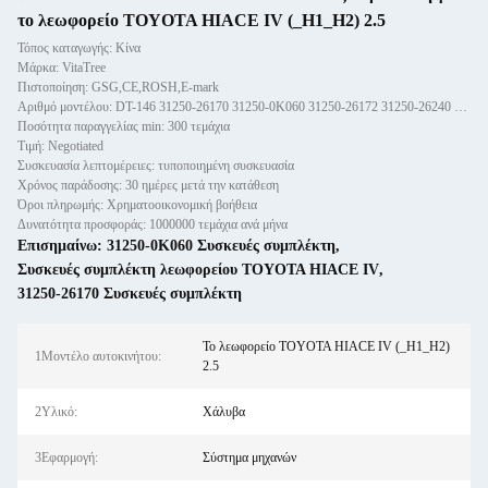
το λεωφορείο TOYOTA HIACE IV (_H1_H2) 2.5
Τόπος καταγωγής: Κίνα
Μάρκα: VitaTree
Πιστοποίηση: GSG,CE,ROSH,E-mark
Αριθμό μοντέλου: DT-146 31250-26170 31250-0K060 31250-26172 31250-26240 31250-26241 31250-26171 31250-04070
Ποσότητα παραγγελίας min: 300 τεμάχια
Τιμή: Negotiated
Συσκευασία λεπτομέρειες: τυποποιημένη συσκευασία
Χρόνος παράδοσης: 30 ημέρες μετά την κατάθεση
Όροι πληρωμής: Χρηματοοικονομική βοήθεια
Δυνατότητα προσφοράς: 1000000 τεμάχια ανά μήνα
Επισημαίνω:
31250-0K060 Συσκευές συμπλέκτη
,
Συσκευές συμπλέκτη λεωφορείου TOYOTA HIACE IV
,
31250-26170 Συσκευές συμπλέκτη
Το λεωφορείο TOYOTA HIACE IV (_H1_H2)
1Μοντέλο αυτοκινήτου:
2.5
2Υλικό:
Χάλυβα
3Εφαρμογή:
Σύστημα μηχανών