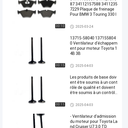
87 34112157588 3411235
7229 Plaque de freinage
Pour BMW 3 Touring 330 I
protection de frein
00:10
2025-03-24
13715-58040 137155804
0 Ventilateur d'échappem
ent pour moteur Toyota 1
4B 3B
Valve de réacteurs
00:15
2025-04-03
Les produits de base doiv
ent être soumis à un cont
rôle de qualité et doivent
être soumis à un contrôle
de qualité.
Valve de réacteurs
00:11
2025-04-03
- Ventilateur d'admission
du moteur pour Toyota La
nd Cruiser U7 3.0 TD