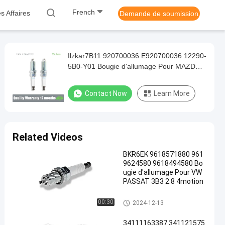
French
s Affaires
Demande de soumission
Ilzkar7B11 920700036 E920700036 12290-
5B0-Y01 Bougie d'allumage Pour MAZDA 3
BM BN 1.5
Contact Now
Learn More
Related Videos
BKR6EK 9618571880 961
9624580 9618494580 Bo
ugie d'allumage Pour VW
PASSAT 3B3 2.8 4motion
Bougies d'allumage
00:30
2024-12-13
34111163387 341121575