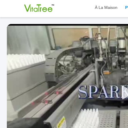
À La Maison
P