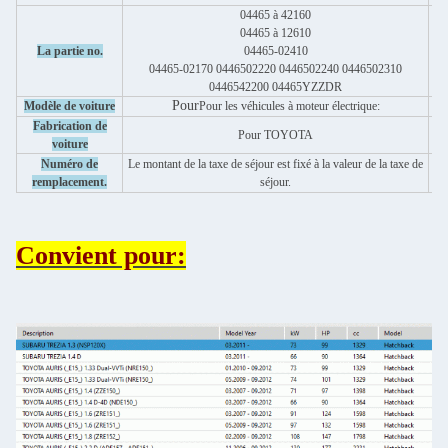
04465 à 42160
04465 à 12610
P
La partie no.
04465-02410
04465-02170 0446502220 0446502240 0446502310
0446542200 04465YZZDR
Pour
Modèle de voiture
Pour les véhicules à moteur électrique:
G
Fabrication de
Pour TOYOTA
voiture
d
Numéro de
Le montant de la taxe de séjour est fixé à la valeur de la taxe de
remplacement.
séjour.
Convient pour: