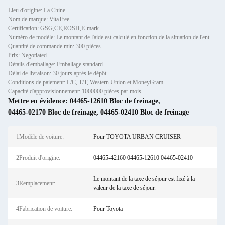
Lieu d'origine: La Chine
Nom de marque: VitaTree
Certification: GSG,CE,ROSH,E-mark
Numéro de modèle: Le montant de l'aide est calculé en fonction de la situation de l'entreprise.
Quantité de commande min: 300 pièces
Prix: Negotiated
Détails d'emballage: Emballage standard
Délai de livraison: 30 jours après le dépôt
Conditions de paiement: L/C, T/T, Western Union et MoneyGram
Capacité d'approvisionnement: 1000000 pièces par mois
Mettre en évidence:
04465-12610 Bloc de freinage
,
04465-02170 Bloc de freinage
,
04465-02410 Bloc de freinage
1Modèle de voiture:
Pour TOYOTA URBAN CRUISER
2Produit d'origine:
04465-42160 04465-12610 04465-02410
Le montant de la taxe de séjour est fixé à la
3Remplacement:
valeur de la taxe de séjour.
4Fabrication de voiture:
Pour Toyota