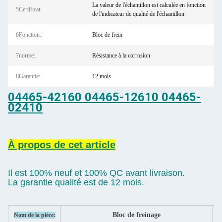
La valeur de l'échantillon est calculée en fonction
5Certificat:
de l'indicateur de qualité de l'échantillon
6Fonction:
Bloc de frein
7norme:
Résistance à la corrosion
8Garantie:
12 mois
04465-42160 04465-12610 04465-
02410
À propos de cet article
Il est 100% neuf et 100% QC avant livraison.
La garantie qualité est de 12 mois.
Bloc de freinage
Nom de la pièce:
C