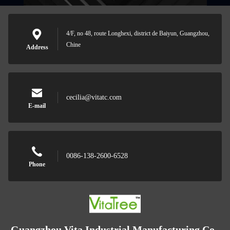
4/F, no 48, route Longhexi, district de Baiyun, Guangzhou,
Chine
Address
cecilia@vitatc.com
E-mail
0086-138-2600-6528
Phone
Guangzhou Vita Industrial Manufacturing Co.,