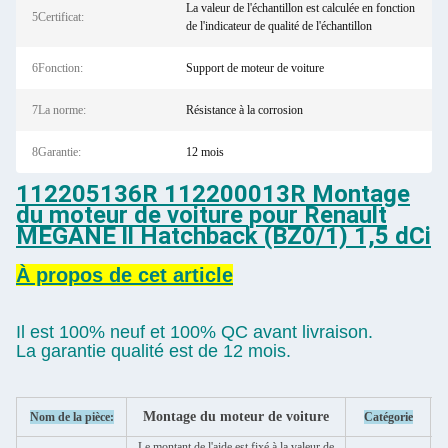
La valeur de l'échantillon est calculée en fonction
5Certificat:
de l'indicateur de qualité de l'échantillon
6Fonction:
Support de moteur de voiture
7La norme:
Résistance à la corrosion
8Garantie:
12 mois
112205136R 112200013R Montage
du moteur de voiture pour Renault
MEGANE ll Hatchback (BZ0/1) 1,5 dCi
À propos de cet article
Il est 100% neuf et 100% QC avant livraison.
La garantie qualité est de 12 mois.
Montage du moteur de voiture
Nom de la pièce:
Catégorie
Le montant de l'aide est fixé à la valeur de