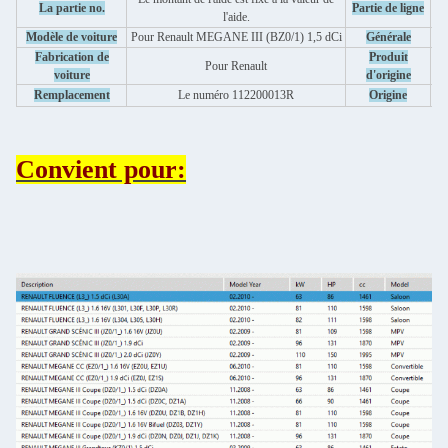
La partie no.
Partie de ligne
l'aide.
Modèle de voiture
Pour Renault MEGANE III (BZ0/1) 1,5 dCi
Générale
Fabrication de
Produit
Pour Renault
voiture
d'origine
Remplacement
Le numéro 112200013R
Origine
Convient pour: