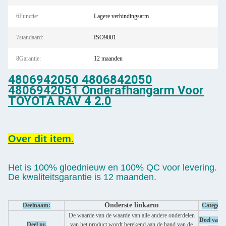
6Functie:
Lagere verbindingsarm
7standaard:
ISO9001
8Garantie:
12 maanden
4806942050 4806842050
4806942051 Onderafhangarm Voor
TOYOTA RAV 4 2.0
Over dit item.
Het is 100% gloednieuw en 100% QC voor levering.
De kwaliteitsgarantie is 12 maanden.
Onderste linkarm
Deelnaam:
Categori
De waarde van de waarde van alle andere onderdelen
Deel van 
Deel nr.
van het product wordt berekend aan de hand van de