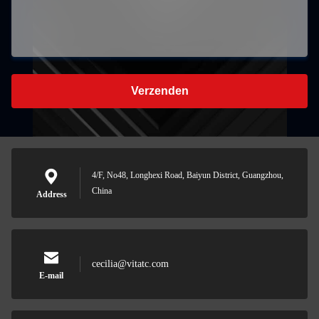
Verzenden
4/F, No48, Longhexi Road, Baiyun District, Guangzhou,
China
Address
cecilia@vitatc.com
E-mail