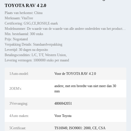
TOYOTA RAV 4 2.0
Plaats van herkomst: China
Merknaam: VitaTree
Certificering: GSG,CE,ROSH,E-mark
Modelnummer: De waarde van de waarde van alle andere onderdelen van het product wordt berekend aan de hand van de
Min. bestelaantal: 300 stuks
Prijs: Negotiated
Verpakking Details: Standaardverpakking
Levertijd: 30 dagen na deposito
Betalingscondities: L/C, T/T, Western Union,
Levering vermogen: 1000000 stuks per maand
1Auto-model:
Voor de TOYOTA RAV 4 2.0
andere, met een breedte van niet meer dan 30
2OEM's:
mm
3Vervanging:
4806942051
4Auto maken:
Voor Toyota
5Certificaat:
TS16949, ISO9001: 2000, CE, CSA