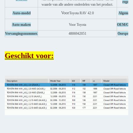
regel
waarde van alle andere onderdelen van het product.
Voor
Auto-model
Toyota RAV 42.0
Algemee
Auto maken
Voor Toyota
OEM/OD
Vervangingsnummer.
4806942051
Oorspron
Geschikt voor: