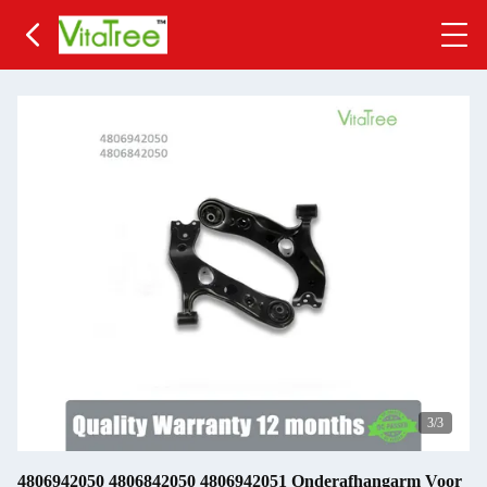
3
/3
4806942050 4806842050 4806942051 Onderafhangarm Voor